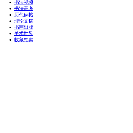
书法视频
|
书法高考
|
历代碑帖
|
理论文稿
|
书画出版
|
美术世界
|
收藏拍卖