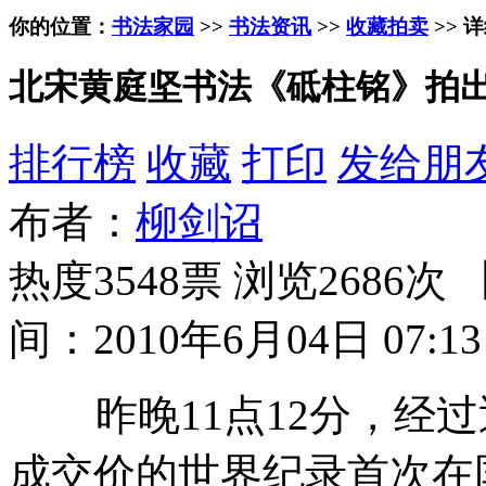
你的位置：
书法家园
>>
书法资讯
>>
收藏拍卖
>> 
北宋黄庭坚书法《砥柱铭》拍出4
排行榜
收藏
打印
发给朋
布者：
柳剑诏
热度3548票 浏览2686次 
间：2010年6月04日 07:13
昨晚11点12分，经过
成交价的世界纪录首次在