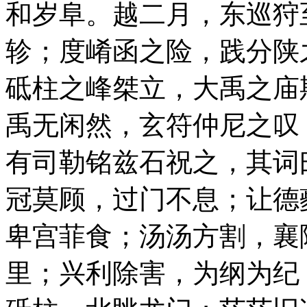
和岁阜。越二月，东巡狩
轸；度崤函之险，践分陕
砥柱之峰桀立，大禹之庙
禹无闲然，玄符仲尼之叹
有司勒铭兹石祝之，其词
冠莫顾，过门不息；让德
卑宫菲食；汤汤方割，襄
里；兴利除害，为纲为纪