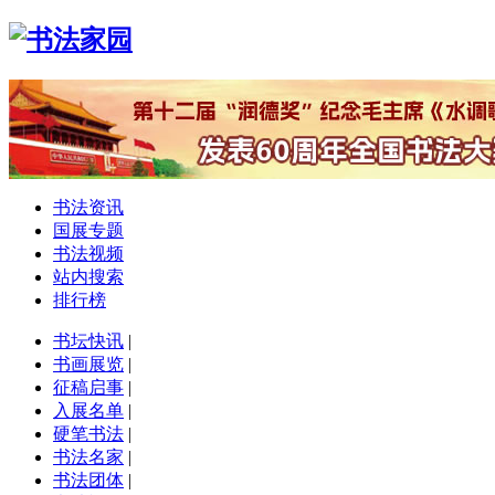
书法资讯
国展专题
书法视频
站内搜索
排行榜
书坛快讯
|
书画展览
|
征稿启事
|
入展名单
|
硬笔书法
|
书法名家
|
书法团体
|