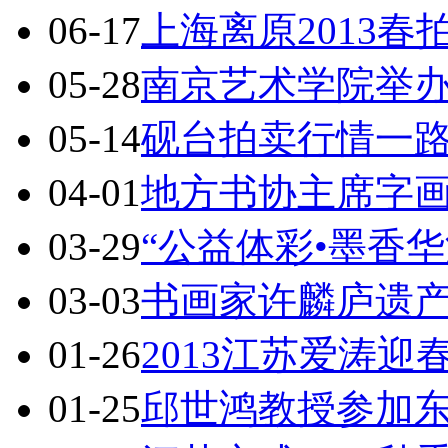
06-17
上海离原2013春
05-28
南京艺术学院举
05-14
砚台拍卖行情一路
04-01
地方书协主席字
03-29
“公益体彩•墨香
03-03
书画家许麟庐遗
01-26
2013江苏爱涛
01-25
邱世鸿教授参加