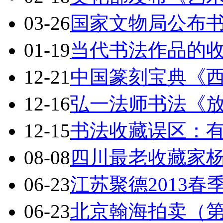
03-26
国家文物局公布
01-19
当代书法作品的
12-21
中国篆刻宝典《
12-16
弘一法师书法《放
12-15
书法收藏误区：
08-08
四川最老收藏家
06-23
江苏聚德2013
06-23
北京翰海拍卖（第