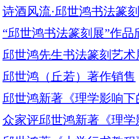
诗酒风流·邱世鸿书法篆
“邱世鸿书法篆刻展”作品
邱世鸿先生书法篆刻艺术
邱世鸿（丘若）著作销售
邱世鸿新著《理学影响下
众家评邱世鸿新著《理学