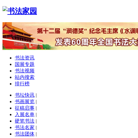
书法资讯
国展专题
书法视频
站内搜索
排行榜
书坛快讯
|
书画展览
|
征稿启事
|
入展名单
|
硬笔书法
|
书法名家
|
书法团体
|