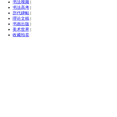
书法视频
|
书法高考
|
历代碑帖
|
理论文稿
|
书画出版
|
美术世界
|
收藏拍卖