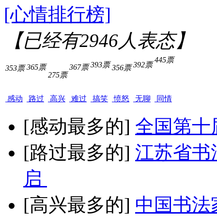
[心情排行榜]
【已经有
2946
人表态】
445票
393票
392票
365票
367票
356票
353票
275票
感动
路过
高兴
难过
搞笑
愤怒
无聊
同情
[感动最多的]
全国第十
[路过最多的]
江苏省书
启
[高兴最多的]
中国书法