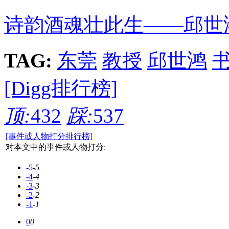
诗韵酒魂壮此生——邱世鸿
TAG:
东莞
教授
邱世鸿
[Digg排行榜]
顶:
432
踩:
537
[事件或人物打分排行榜]
对本文中的事件或人物打分:
-5
-5
-4
-4
-3
-3
-2
-2
-1
-1
0
0