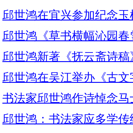
邱世鸿在宜兴参加纪念玉
邱世鸿《草书横幅沁园春
邱世鸿新著《抚云斋诗稿
邱世鸿在吴江举办《古文
书法家邱世鸿作诗悼念马
邱世鸿：书法家应多学传