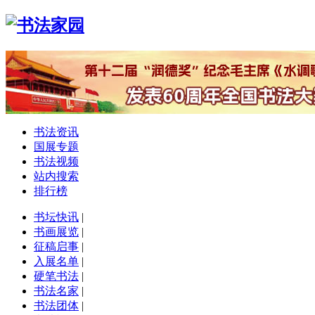
书法资讯
国展专题
书法视频
站内搜索
排行榜
书坛快讯
|
书画展览
|
征稿启事
|
入展名单
|
硬笔书法
|
书法名家
|
书法团体
|