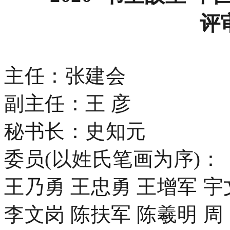
评
主任：张建会
副主任：王
彦
秘书长：史知元
委员
(以姓氏笔画为序)：
王乃勇
王忠勇
王增军
宇
李文岗
陈扶军
陈羲明
周