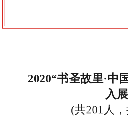
2020
“书圣故里·中
入
(共201人