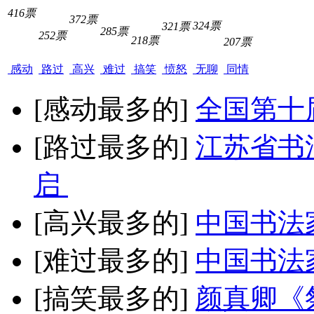
416票
372票
324票
321票
285票
252票
218票
207票
感动
路过
高兴
难过
搞笑
愤怒
无聊
同情
[感动最多的]
全国第十
[路过最多的]
江苏省书
启
[高兴最多的]
中国书法
[难过最多的]
中国书法
[搞笑最多的]
颜真卿《