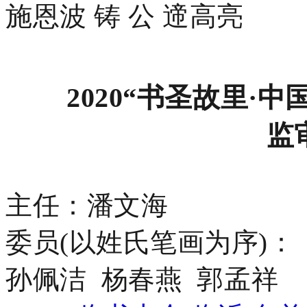
施恩波
铸
公
遆高亮
2020“书圣故里·
监
主任：潘文海
委员
(以姓氏笔画为序)：
孙佩洁 杨春燕 郭孟祥