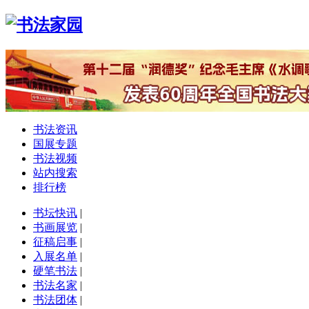
书法资讯
国展专题
书法视频
站内搜索
排行榜
书坛快讯
|
书画展览
|
征稿启事
|
入展名单
|
硬笔书法
|
书法名家
|
书法团体
|