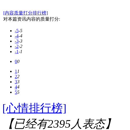
[内容质量打分排行榜]
对本篇资讯内容的质量打分:
-5
-5
-4
-4
-3
-3
-2
-2
-1
-1
0
0
1
1
2
2
3
3
4
4
5
5
[心情排行榜]
【已经有
2395
人表态】