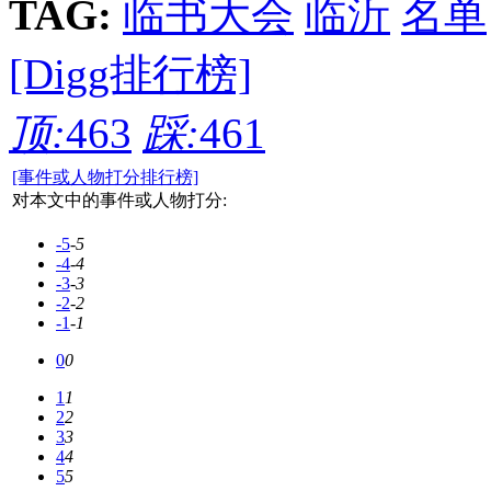
TAG:
临书大会
临沂
名单
[Digg排行榜]
顶:
463
踩:
461
[事件或人物打分排行榜]
对本文中的事件或人物打分:
-5
-5
-4
-4
-3
-3
-2
-2
-1
-1
0
0
1
1
2
2
3
3
4
4
5
5