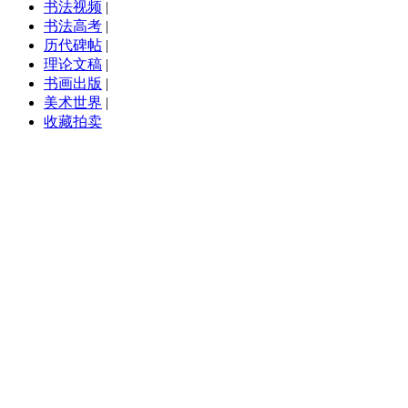
书法视频
|
书法高考
|
历代碑帖
|
理论文稿
|
书画出版
|
美术世界
|
收藏拍卖