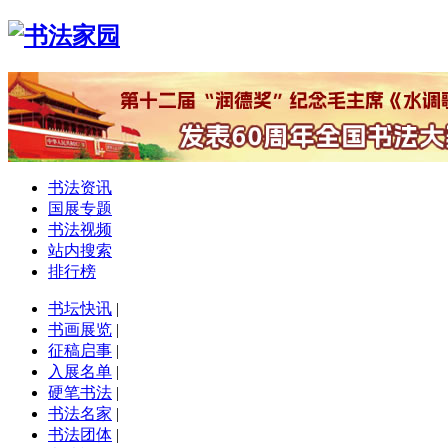
书法资讯
国展专题
书法视频
站内搜索
排行榜
书坛快讯
|
书画展览
|
征稿启事
|
入展名单
|
硬笔书法
|
书法名家
|
书法团体
|