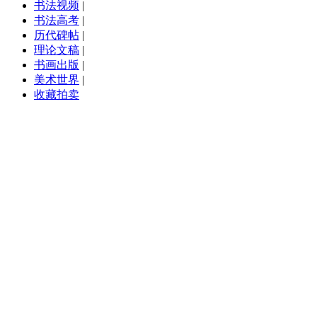
书法视频
|
书法高考
|
历代碑帖
|
理论文稿
|
书画出版
|
美术世界
|
收藏拍卖