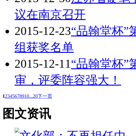
议在南京召开
2015-12-23
“品翰堂杯
组获奖名单
2015-12-11
“品翰堂杯
审，评委阵容强大！
1
2
3
4
5
6
7
8
9
10
...20
下一页
图文资讯