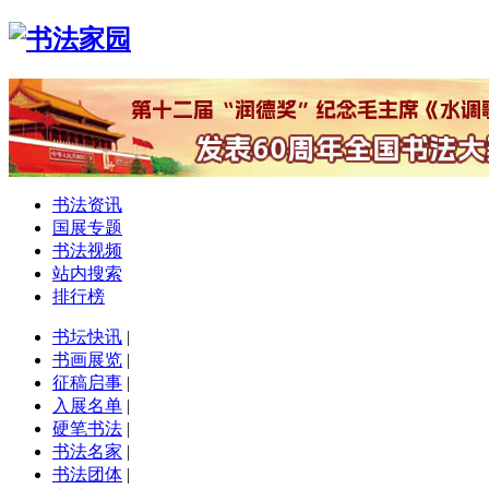
书法资讯
国展专题
书法视频
站内搜索
排行榜
书坛快讯
|
书画展览
|
征稿启事
|
入展名单
|
硬笔书法
|
书法名家
|
书法团体
|