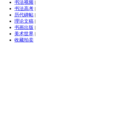
书法视频
|
书法高考
|
历代碑帖
|
理论文稿
|
书画出版
|
美术世界
|
收藏拍卖