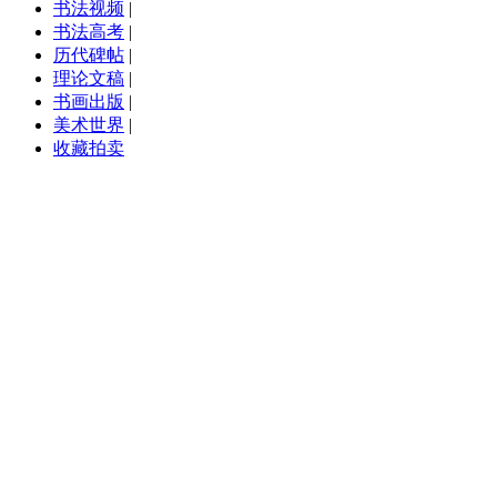
书法视频
|
书法高考
|
历代碑帖
|
理论文稿
|
书画出版
|
美术世界
|
收藏拍卖