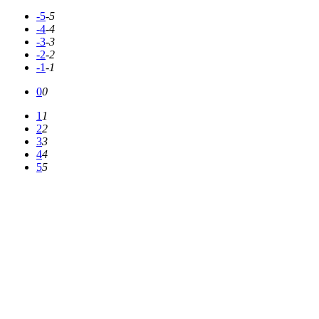
-5
-5
-4
-4
-3
-3
-2
-2
-1
-1
0
0
1
1
2
2
3
3
4
4
5
5
[心情排行榜]
【已经有
2702
人表态】
416票
402票
390票
388票
381票
331票
202票
192票