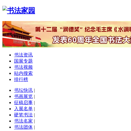
书法资讯
国展专题
书法视频
站内搜索
排行榜
书坛快讯
|
书画展览
|
征稿启事
|
入展名单
|
硬笔书法
|
书法名家
|
书法团体
|