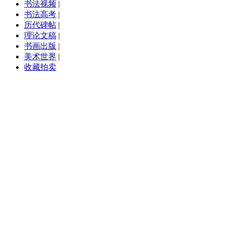
书法视频
|
书法高考
|
历代碑帖
|
理论文稿
|
书画出版
|
美术世界
|
收藏拍卖