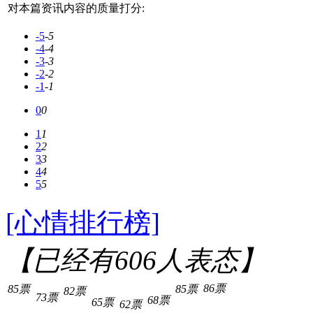
对本篇资讯内容的质量打分:
-5
-5
-4
-4
-3
-3
-2
-2
-1
-1
0
0
1
1
2
2
3
3
4
4
5
5
[心情排行榜]
【已经有
606
人表态】
86票
85票
85票
82票
73票
68票
65票
62票