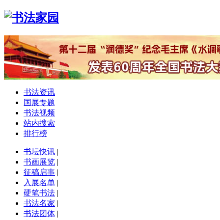
书法资讯
国展专题
书法视频
站内搜索
排行榜
书坛快讯
|
书画展览
|
征稿启事
|
入展名单
|
硬笔书法
|
书法名家
|
书法团体
|