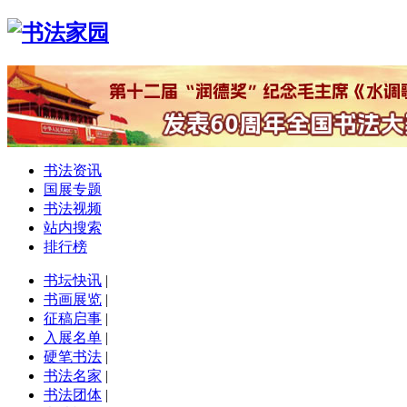
书法资讯
国展专题
书法视频
站内搜索
排行榜
书坛快讯
|
书画展览
|
征稿启事
|
入展名单
|
硬笔书法
|
书法名家
|
书法团体
|