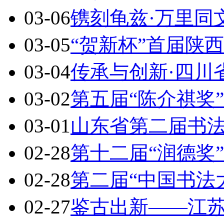
03-06
镌刻龟兹·万里同
03-05
“贺新杯”首届陕
03-04
传承与创新·四川
03-02
第五届“陈介祺奖
03-01
山东省第二届书
02-28
第十二届“润德奖
02-28
第二届“中国书法
02-27
鉴古出新——江