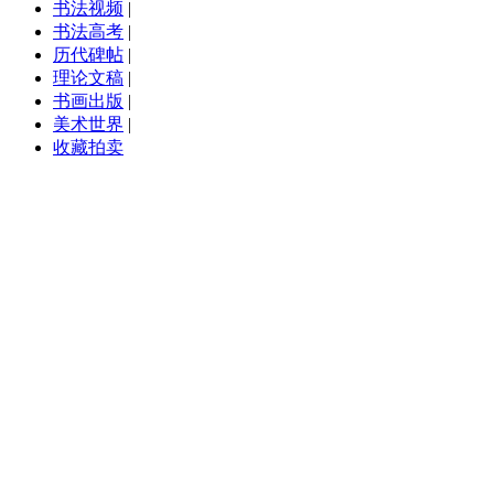
书法视频
|
书法高考
|
历代碑帖
|
理论文稿
|
书画出版
|
美术世界
|
收藏拍卖