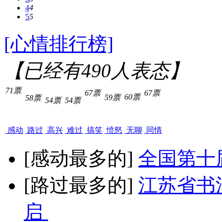
4
4
5
5
[心情排行榜]
【已经有
490
人表态】
71票
67票
67票
60票
59票
58票
54票
54票
感动
路过
高兴
难过
搞笑
愤怒
无聊
同情
[感动最多的]
全国第十
[路过最多的]
江苏省书
启