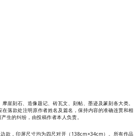
、摩崖刻石、造像题记、砖瓦文、刻帖、墨迹及篆刻各大类。
应在落款处注明原作者姓名及篇名，保持内容的准确连贯和相
而产生的纠纷，由投稿作者本人负责。
边款，印屏尺寸均为四尺对开（138cm×34cm）。所有作品