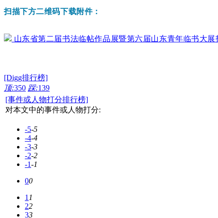
扫描下方二维码下载附件：
山东省第二届书法临帖作品展暨第六届山东青年临书大展投稿登记
[Digg排行榜]
顶:
350
踩:
139
[事件或人物打分排行榜]
对本文中的事件或人物打分:
-5
-5
-4
-4
-3
-3
-2
-2
-1
-1
0
0
1
1
2
2
3
3