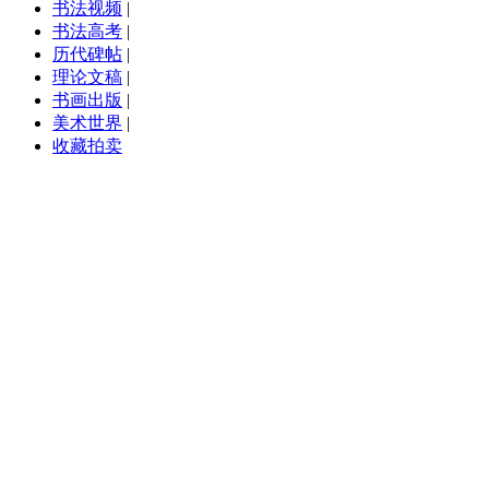
书法视频
|
书法高考
|
历代碑帖
|
理论文稿
|
书画出版
|
美术世界
|
收藏拍卖