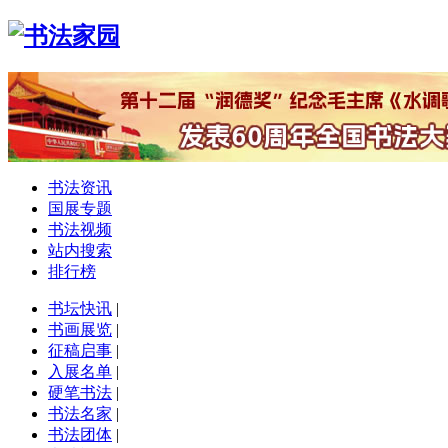
书法资讯
国展专题
书法视频
站内搜索
排行榜
书坛快讯
|
书画展览
|
征稿启事
|
入展名单
|
硬笔书法
|
书法名家
|
书法团体
|