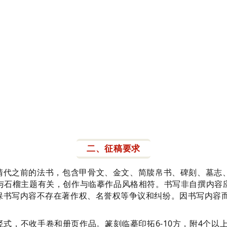
二、征稿要求
及清代之前的法书，包含甲骨文、金文、简牍帛书、碑刻、墓志
与石榴主题有关，创作与临摹作品风格相符。书写非自撰内容
保书写内容不存在著作权、名誉权等争议和纠纷。因书写内容
为竖式，不收手卷和册页作品。篆刻临摹印拓6-10方，附4个以上