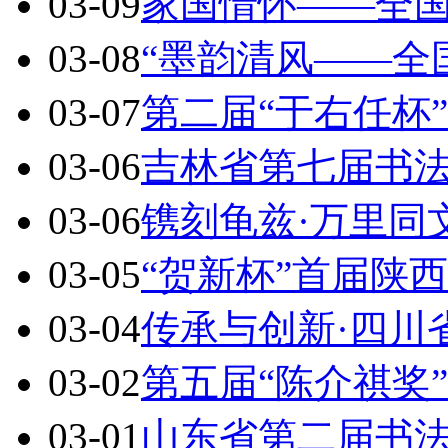
03-09
家国情怀——全
03-08
“墨韵清风——全
03-07
第二届“于右任杯
03-06
吉林省第七届书
03-06
镌刻龟兹·万里同
03-05
“贺新杯”首届陕
03-04
传承与创新·四川
03-02
第五届“陈介祺奖
03-01
山东省第二届书