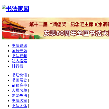
书法资讯
国展专题
书法视频
站内搜索
排行榜
书坛快讯
|
书画展览
|
征稿启事
|
入展名单
|
硬笔书法
|
书法名家
|
书法团体
|