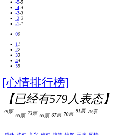
-5
-5
-4
-4
-3
-3
-2
-2
-1
-1
0
0
1
1
2
2
3
3
4
4
5
5
[心情排行榜]
【已经有
579
人表态】
81票
79票
79票
73票
70票
67票
65票
65票
感动
路过
高兴
难过
搞笑
愤怒
无聊
同情