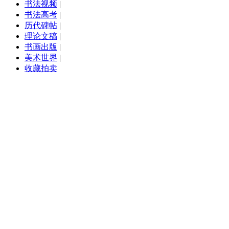
书法视频
|
书法高考
|
历代碑帖
|
理论文稿
|
书画出版
|
美术世界
|
收藏拍卖