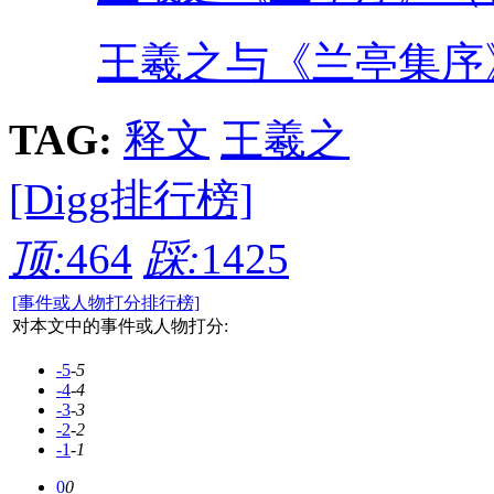
王羲之与《兰亭集序
TAG:
释文
王羲之
[Digg排行榜]
顶:
464
踩:
1425
[事件或人物打分排行榜]
对本文中的事件或人物打分:
-5
-5
-4
-4
-3
-3
-2
-2
-1
-1
0
0