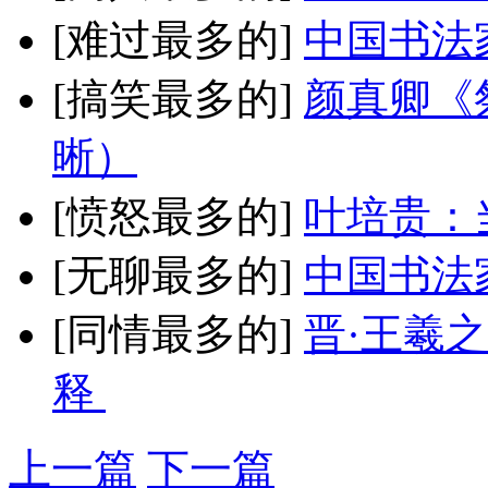
[难过最多的]
中国书法
[搞笑最多的]
颜真卿《
晰）
[愤怒最多的]
叶培贵：
[无聊最多的]
中国书法
[同情最多的]
晋·王羲
释
上一篇
下一篇