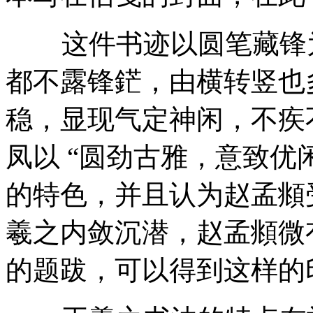
这件书迹以圆笔藏锋为
都不露锋鋩，由横转竖也
稳，显现气定神闲，不疾
凤以 “圆劲古雅，意致优
的特色，并且认为赵孟頫
羲之内敛沉潜，赵孟頫微
的题跋，可以得到这样的