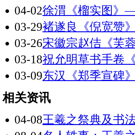
04-02
徐渭《榴实图》
03-29
褚遂良《倪宽赞
03-26
宋徽宗赵佶《芙
03-18
祝允明草书手卷
03-09
东汉《郑季宣碑
相关资讯
04-08
王羲之祭典及书