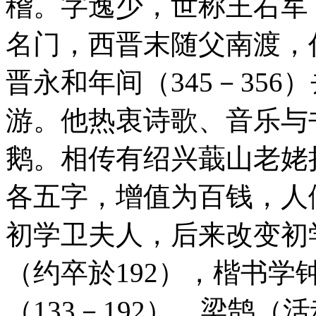
稽。字逸少，世称王右军
名门，西晋末随父南渡，
晋永和年间（345－35
游。他热衷诗歌、音乐与
鹅。相传有绍兴蕺山老姥
各五字，增值为百钱，
初学卫夫人，后来改变初
（约卒於192），楷书学钟
（133－192）、梁鹄