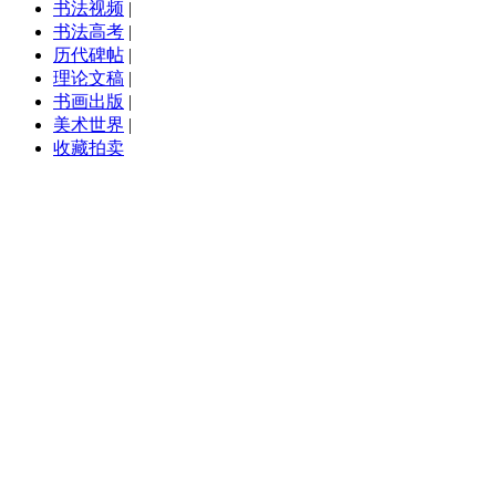
书法视频
|
书法高考
|
历代碑帖
|
理论文稿
|
书画出版
|
美术世界
|
收藏拍卖