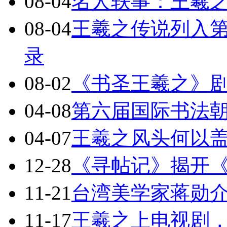
08-04
名人轶事：王羲
08-04
王羲之传说列入
录
08-02
《书圣王羲之》
04-08
第六届国际书法
04-07
王羲之风头何以
12-28
《寻帖记》揭开
11-21
台湾美学家蒋勋
11-17
王羲之上电视剧