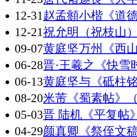
12-31
赵孟頫小楷《道
12-21
祝允明（祝枝山
09-07
黄庭坚万州《西
06-28
晋·王羲之《快雪
06-13
黄庭坚与《砥柱
08-20
米芾《蜀素帖》
05-03
晋 陆机《平复帖
04-29
颜真卿《祭侄文