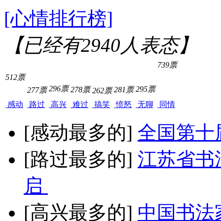
[心情排行榜]
【已经有
2940
人表态】
739票
512票
296票
295票
278票
281票
277票
262票
感动
路过
高兴
难过
搞笑
愤怒
无聊
同情
[感动最多的]
全国第十
[路过最多的]
江苏省书
启
[高兴最多的]
中国书法