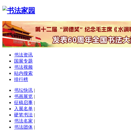
书法资讯
国展专题
书法视频
站内搜索
排行榜
书坛快讯
|
书画展览
|
征稿启事
|
入展名单
|
硬笔书法
|
书法名家
|
书法团体
|