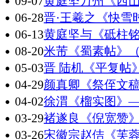
09-07
黄庭坚万州《西
06-28
晋·王羲之《快雪
06-13
黄庭坚与《砥柱
08-20
米芾《蜀素帖》
05-03
晋 陆机《平复帖
04-29
颜真卿《祭侄文
04-02
徐渭《榴实图》
03-29
褚遂良《倪宽赞
03-26
宋徽宗赵佶《芙