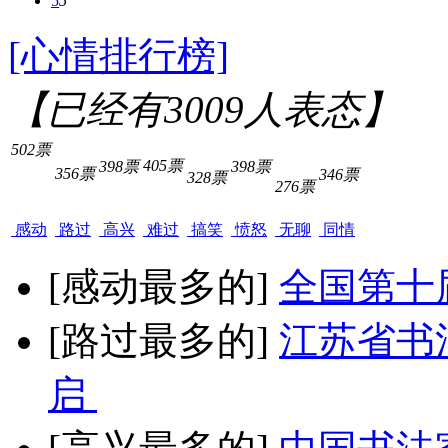
5
5
[心情排行榜]
【已经有
3009
人表态】
502票
405票
398票
398票
356票
346票
328票
276票
感动
路过
高兴
难过
搞笑
愤怒
无聊
同情
[感动最多的]
全国第十
[路过最多的]
江苏省书
启