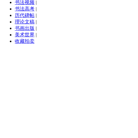
书法视频
|
书法高考
|
历代碑帖
|
理论文稿
|
书画出版
|
美术世界
|
收藏拍卖