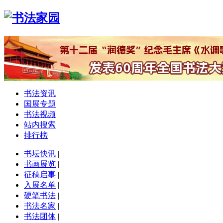
书法资讯
国展专题
书法视频
站内搜索
排行榜
书坛快讯
|
书画展览
|
征稿启事
|
入展名单
|
硬笔书法
|
书法名家
|
书法团体
|