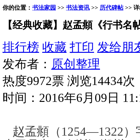
你的位置：
书法家园
>>
书法资讯
>>
历代碑帖
>> 
【经典收藏】赵孟頫《行书名
排行榜
收藏
打印
发给朋
发布者：
原创整理
热度9972票 浏览14434次
时间：2016年6月09日 11:
赵孟頫（1254—132