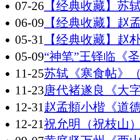
07-26
【经典收藏】苏
06-09
【经典收藏】赵
05-31
【经典收藏】赵朴
05-09
“神笔”王铎临《
11-25
苏轼《寒食帖》
11-23
唐代褚遂良《大
12-31
赵孟頫小楷《道
12-21
祝允明（祝枝山