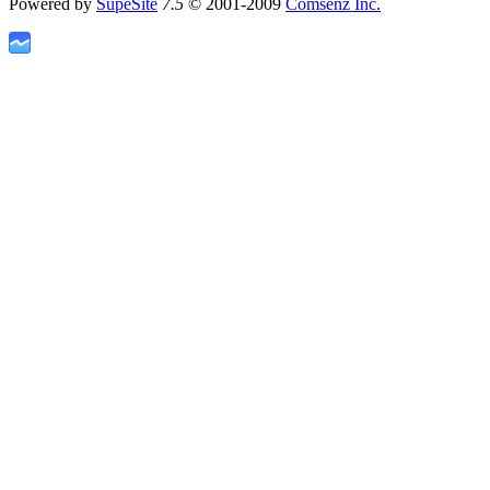
Powered by
SupeSite
7.5
© 2001-2009
Comsenz Inc.