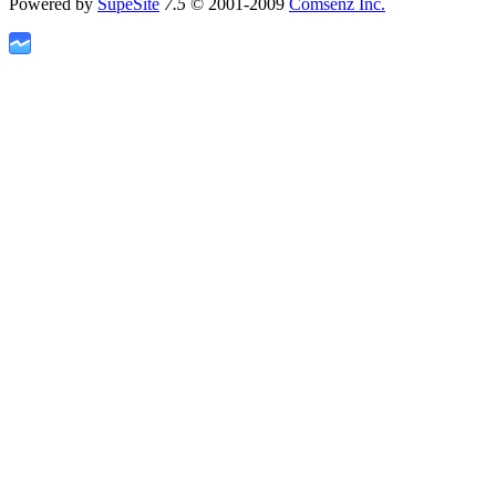
Powered by
SupeSite
7.5
© 2001-2009
Comsenz Inc.