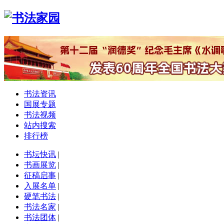
书法资讯
国展专题
书法视频
站内搜索
排行榜
书坛快讯
|
书画展览
|
征稿启事
|
入展名单
|
硬笔书法
|
书法名家
|
书法团体
|