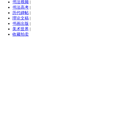
书法视频
|
书法高考
|
历代碑帖
|
理论文稿
|
书画出版
|
美术世界
|
收藏拍卖