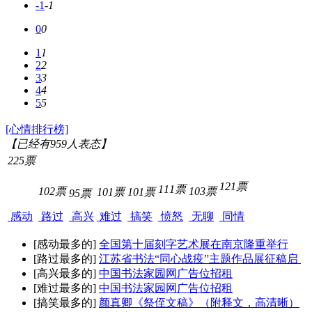
-1
-1
0
0
1
1
2
2
3
3
4
4
5
5
[心情排行榜]
【已经有
959
人表态】
225票
121票
111票
102票
103票
101票
101票
95票
感动
路过
高兴
难过
搞笑
愤怒
无聊
同情
[感动最多的]
全国第十届刻字艺术展在南京隆重举行
[路过最多的]
江苏省书法“同心战疫”主题作品展征稿启
[高兴最多的]
中国书法家园网广告位招租
[难过最多的]
中国书法家园网广告位招租
[搞笑最多的]
颜真卿《祭侄文稿》（附释文，高清晰）