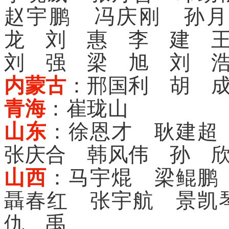
赵宇鹏 冯庆刚 孙月
龙 刘 惠 李 建 
刘 强 梁 旭 刘 
内蒙古
：邢国利 胡 
青海
：崔珑山
山东
：徐恩才 耿建超
张庆合 韩风伟 孙 
山西
：马宇焜 梁鲲鹏
聶春红 张宇航 景凯
仇 禹