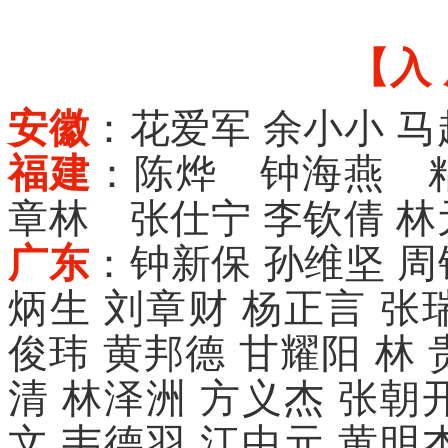
【入 
安徽
：花爱军 余小小 马
福建
：陈烨 钟海燕 
章林 张仕宁 李钦倩 林
广东
：钟新保 孙维坚 周
炳生 刘章财 杨正言
张
俊玮
黄邦德 甘耀阳 林 
清 林泽洲 方义杰 张朝
文 韦德羽
江中元 黄明