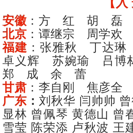
【入 
安徽
：方 红 胡 磊
北京
：谭继宗 周学欢
福建
：张雅秋 丁达琳
卓义辉 苏婉瑜 吕博
郑 成 余 蕾
甘肃
：李自刚 焦彦全
广东
：
刘秋华 闫帅帅 
显林 曾佩琴 黄德山
曾
雪莹
陈荣添 卢秋波 王