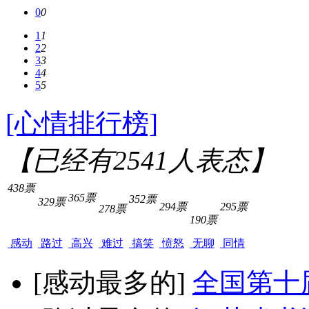
0
0
1
1
2
2
3
3
4
4
5
5
[心情排行榜]
【已经有
2541
人表态】
438票
365票
352票
329票
294票
295票
278票
190票
感动
路过
高兴
难过
搞笑
愤怒
无聊
同情
[感动最多的]
全国第十