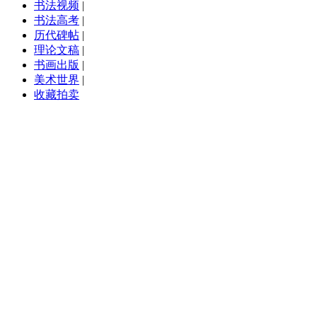
书法视频
|
书法高考
|
历代碑帖
|
理论文稿
|
书画出版
|
美术世界
|
收藏拍卖