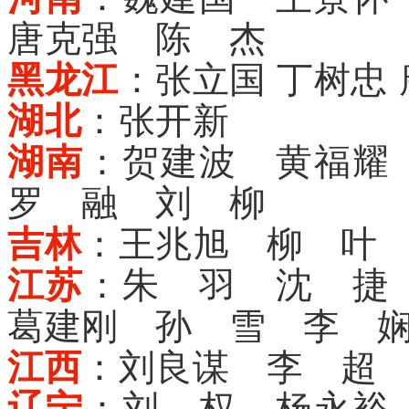
唐克强 陈 杰
黑龙江
：张立国 丁树忠
湖北
：张开新
湖南
：贺建波 黄福耀
罗 融 刘 柳
吉林
：王兆旭 柳 叶
江苏
：朱 羽 沈 捷
葛建刚 孙 雪 李 
江西
：刘良谋 李 超
辽宁
：刘 权 杨永裕