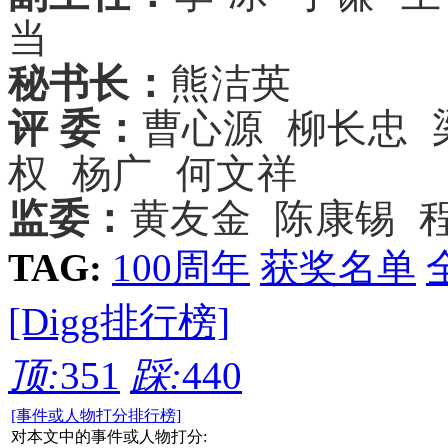
当
秘书长：
熊洁英
评 委：
曹心源 柳长忠 
权 杨广 何文祥
监委：
黄友金 陈康锡 
TAG:
100周年
获奖名单
[Digg排行榜]
顶:
351
踩:
440
[事件或人物打分排行榜]
对本文中的事件或人物打分: