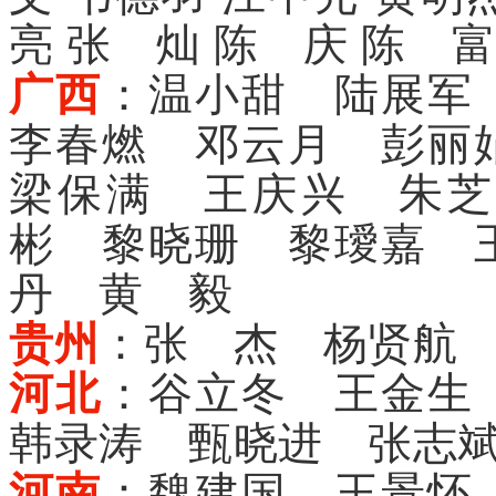
亮 张 灿 陈 庆 陈 
广西
：温小甜 陆展军
李春燃 邓云月 彭丽
梁保满 王庆兴 朱芝
彬 黎晓珊 黎璦嘉 
丹 黄 毅
贵州
：张 杰 杨贤航
河北
：谷立冬 王金生
韩录涛 甄晓进 张志
河南
：魏建国 王景怀