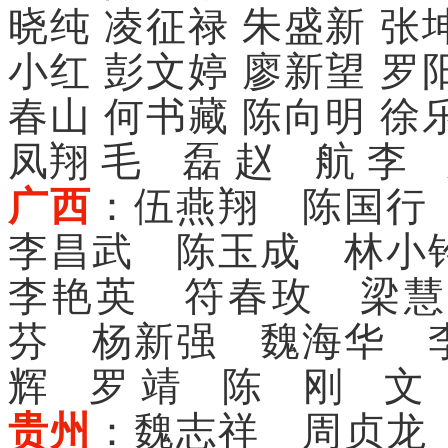
晓纯 凌征禄 朱盛新 张
小红 彭文婷
廖新望 罗
春山 何书藏 陈向明 徐
凤翔 毛 磊 赵 航
李 
广西
：伍燕翔 陈国行
李昌武 陈玉成 林小
李艳英 符春玫 梁慧
芬 杨新强 魏海华 
辉 罗 靖 陈 刚 文
贵州
：魏志祥 周贞龙