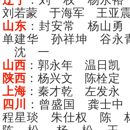
刘若蒙 于海军 王亚
山东
：封安常 杨山勇
单建华 孙祥坤 谷永
沈 一
山西
：郭永年 温日凯
陕西
：杨兴文 陈栓定
上海
：秦才乾 左发永
四川
：曾盛国 龚士中
程星琰 朱仕权 陈 