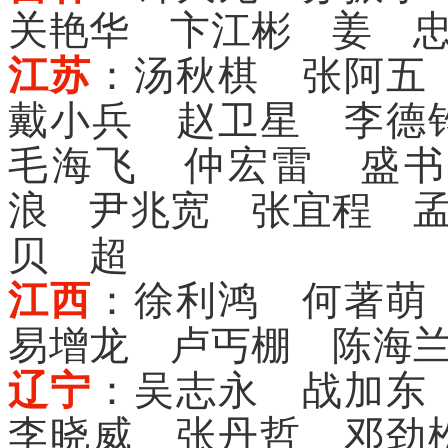
关艳华 卞江彬 姜 
江苏
：汤秋棋 张阿五
戴小兵 赵卫星 李德
毛海飞 仲宏雷 盛书
浪 尹兆宽 张宜程 
贝 超
江西
：徐利鸿 何著萌
易增龙 卢丐棚 陈海
辽宁
：吴志永 战加东
李晓威 张丹哲 邓劲