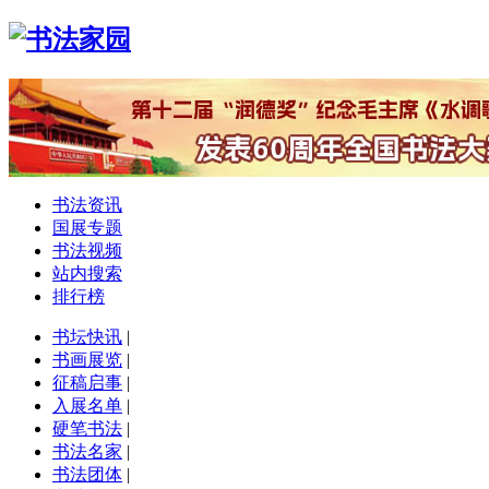
书法资讯
国展专题
书法视频
站内搜索
排行榜
书坛快讯
|
书画展览
|
征稿启事
|
入展名单
|
硬笔书法
|
书法名家
|
书法团体
|