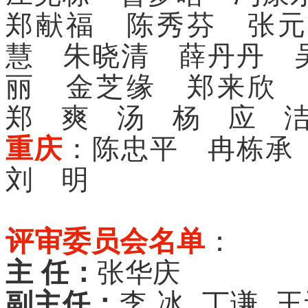
郑献福 陈秀芬 张元
慧 朱晓清 薛丹丹 
丽 金芝缘 郑来欣
郑 爽 汤 杨 应
重庆
：陈忠平 冉栋承
刘 明
评审委员会名单
：
主 任：
张华庆
副主任：
李 冰 丁谦 