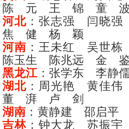
陈 元 王 锦 童 
河北
：张志强 闫晓强
焦 健 杨 颖
河南
：王未红 吴世栋
陈玉生 陈兆远 金 
黑龙江
：张学东 李静
湖北
：周光艳 黄佳伟
董 湃 卢 剑
湖南
：黄静建 邵启平
吉林
：钟大龙 苏振宇