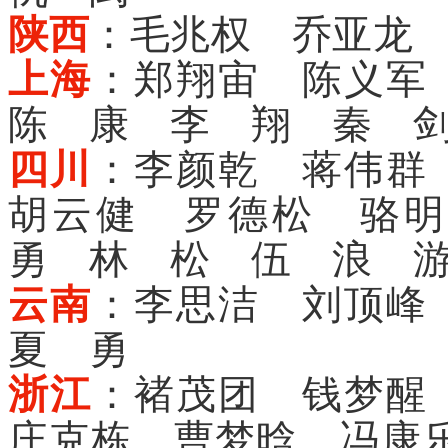
陕西
：毛兆权 乔亚龙
上海
：郑翔宙 陈义军
陈 康 李 翔 秦 
四川
：李颜乾 蒋伟群
胡云健 罗德松 骆
勇 林 松 伍 浪 
云南
：李思洁 刘顶峰
夏 勇
浙江
：褚茂团 钱梦醒
庄克栋 曹梦晗 冯康