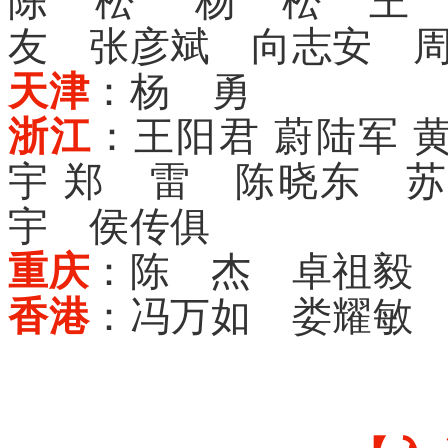
陈 松 杨 松 王 
友 张彦斌 向志安 
天津
：杨 勇
浙江
：王阳君 蔚陆军 
宇 郑 雷 陈晓东 
宇 侯传俱
重庆
：陈 杰 卓祖毅
香港
：冯万如 娄耀敏