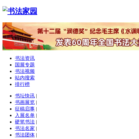
书法资讯
国展专题
书法视频
站内搜索
排行榜
书坛快讯
|
书画展览
|
征稿启事
|
入展名单
|
硬笔书法
|
书法名家
|
书法团体
|