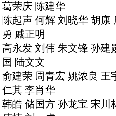
葛荣庆 陈建华
陈起声 何辉 刘晓华 胡康 
勇 戚正明
高永发 刘伟 朱文锋 孙建
国 陆文文
俞建荣 周青宏 姚浓良 王
仁其 李肖华
韩皓 储国方 孙龙宝 宋川林