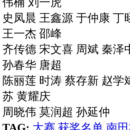
伟楠 刘一虎
史凤晨 王鑫源 于仲康 丁
王一杰 邵峰
齐传德 宋文喜 周斌 秦泽
孙春华 唐超
陈丽莲 时涛 蔡存新 赵学斌
苏 黄耀庆
周晓伟 莫润超 孙延仲
TAG:
大赛
获奖名单
南田