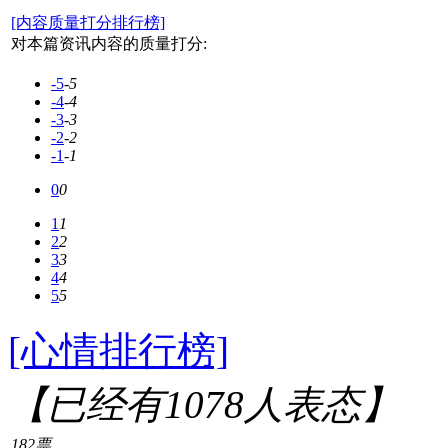
[内容质量打分排行榜]
对本篇资讯内容的质量打分:
-5
-5
-4
-4
-3
-3
-2
-2
-1
-1
0
0
1
1
2
2
3
3
4
4
5
5
[心情排行榜]
【已经有
1078
人表态】
182票