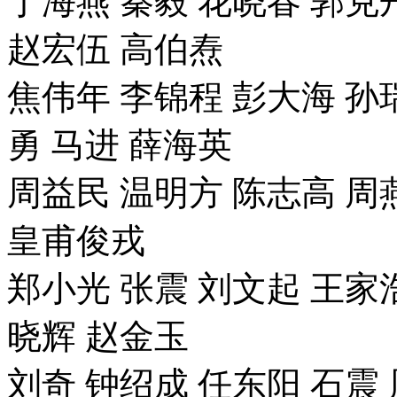
丁海燕 秦毅 花晓春 郭克
赵宏伍 高伯焘
焦伟年 李锦程 彭大海 孙瑞
勇 马进 薛海英
周益民 温明方 陈志高 周
皇甫俊戎
郑小光 张震 刘文起 王家浩
晓辉 赵金玉
刘奇 钟绍成 任东阳 石震 