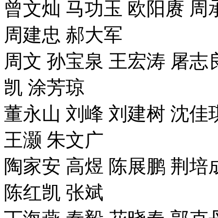
曾文灿 马功玉 欧阳赓 周
周建忠 郝大军
周文 孙宝泉 王宏涛 屠志
凯 涂芳琼
董永山 刘峰 刘建树 沈佳
王灏 朱文广
陶家安 高煜 陈展鹏 荆培
陈红凯 张斌