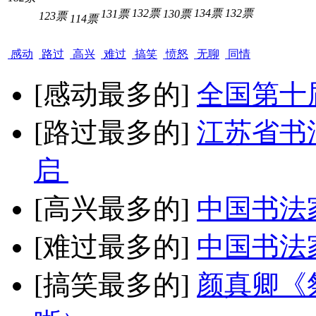
132票
134票
132票
131票
130票
123票
114票
感动
路过
高兴
难过
搞笑
愤怒
无聊
同情
[感动最多的]
全国第十
[路过最多的]
江苏省书
启
[高兴最多的]
中国书法
[难过最多的]
中国书法
[搞笑最多的]
颜真卿《