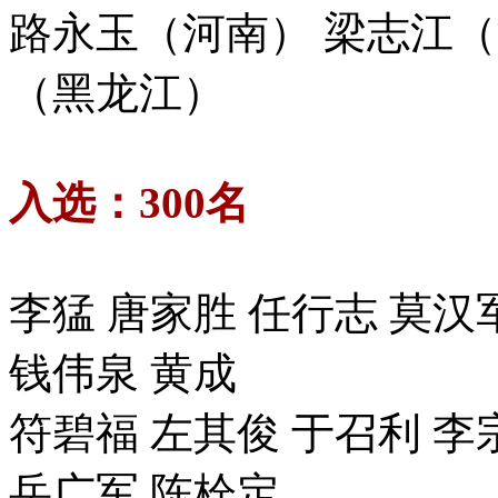
路永玉（河南） 梁志江（
（黑龙江）
入选：300名
李猛 唐家胜 任行志 莫汉
钱伟泉 黄成
符碧福 左其俊 于召利 李
岳广军 陈栓定