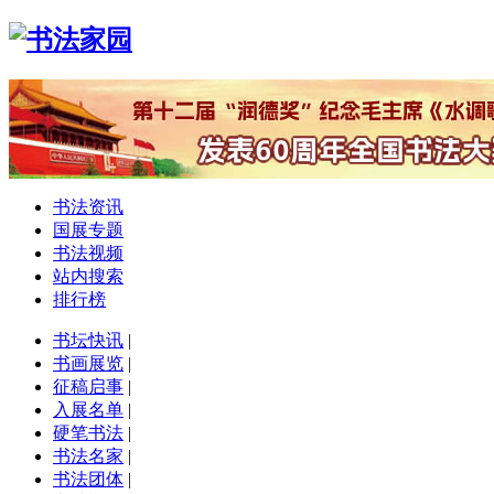
书法资讯
国展专题
书法视频
站内搜索
排行榜
书坛快讯
|
书画展览
|
征稿启事
|
入展名单
|
硬笔书法
|
书法名家
|
书法团体
|