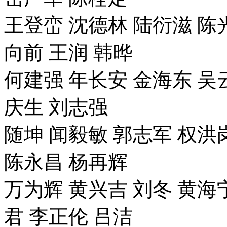
王登峦 沈德林 陆衍滋 陈
向前 王润 韩晔
何建强 年长安 金海东 吴
庆生 刘志强
随坤 闻毅敏 郭志军 权洪
陈永昌 杨再辉
万为辉 黄兴吉 刘冬 黄海宁
君 李正伦 吕洁