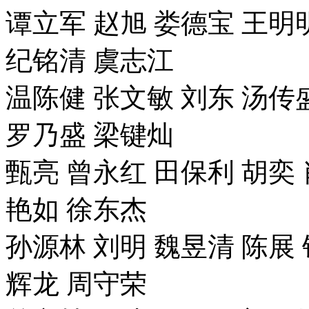
谭立军 赵旭 娄德宝 王明
纪铭清 虞志江
温陈健 张文敏 刘东 汤传
罗乃盛 梁键灿
甄亮 曾永红 田保利 胡奕 
艳如 徐东杰
孙源林 刘明 魏昱清 陈展 
辉龙 周守荣