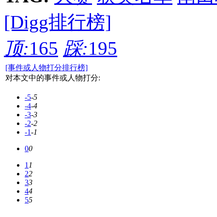
[Digg排行榜]
顶:
165
踩:
195
[事件或人物打分排行榜]
对本文中的事件或人物打分:
-5
-5
-4
-4
-3
-3
-2
-2
-1
-1
0
0
1
1
2
2
3
3
4
4
5
5