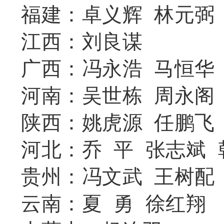
福建：卓义辉 林元弼 
江西：刘良谋
广西：冯永浩 马恒华
河南：吴世栋 周永阁
陕西：姚虎源 任鹏飞
河北：乔 平 张志斌 
贵州：冯文武 王树配 
云南：夏 勇 徐红翔