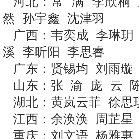
河北：常 满 李欣桐
然 孙宇鑫
沈津羽
广西：韦奕成 李琳玥
溪 李昕阳
李思睿
广东：贤锡均 刘雨璇
山东：张 渝 庞 云 
湖北：黄岚云菲 徐思
江西：余涣涣 周芷星
重庆：刘文语 杨雅惠