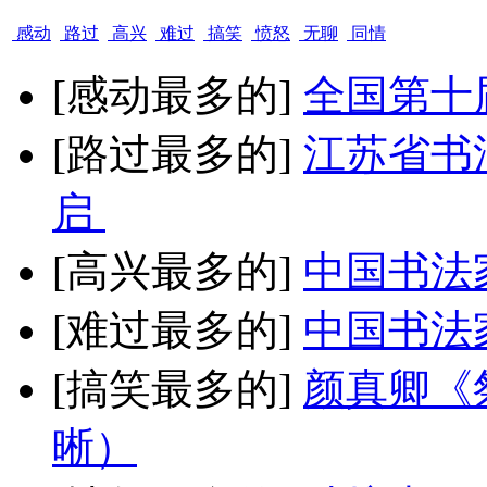
感动
路过
高兴
难过
搞笑
愤怒
无聊
同情
[感动最多的]
全国第十
[路过最多的]
江苏省书
启
[高兴最多的]
中国书法
[难过最多的]
中国书法
[搞笑最多的]
颜真卿《
晰）