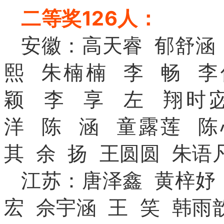
二等奖126人：
安徽：高天睿 郁舒涵
熙 朱楠楠
李
畅
李
颖
李
享
左
翔时
洋
陈
涵
童露莲
陈
其
余
扬
王圆圆
朱语
江苏：唐泽鑫 黄梓妤
宏 佘宇涵
王
笑
韩雨