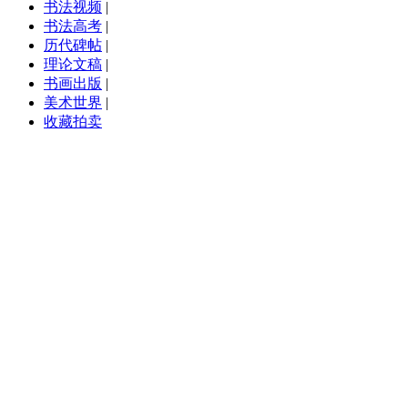
书法视频
|
书法高考
|
历代碑帖
|
理论文稿
|
书画出版
|
美术世界
|
收藏拍卖