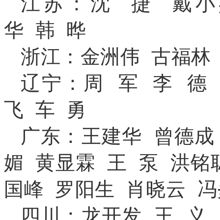
江苏：沈 捷 戴小
华 韩 晔
浙江：金洲伟 古福林
辽宁：周 军 李 德
飞
车 勇
广东：王建华 曾德成
媚
黄显霖 王 泵 洪铭
国峰 罗阳生 肖晓云 
四川：龙开发 王 义