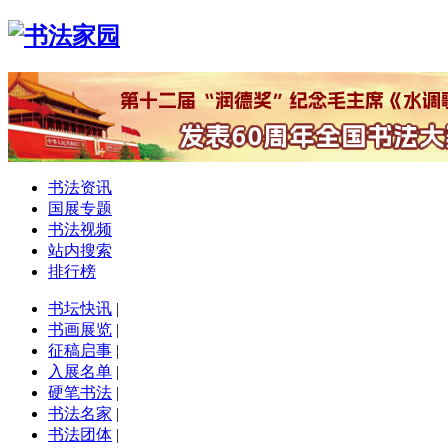
书法资讯
国展专题
书法视频
站内搜索
排行榜
书坛快讯
|
书画展览
|
征稿启事
|
入展名单
|
硬笔书法
|
书法名家
|
书法团体
|