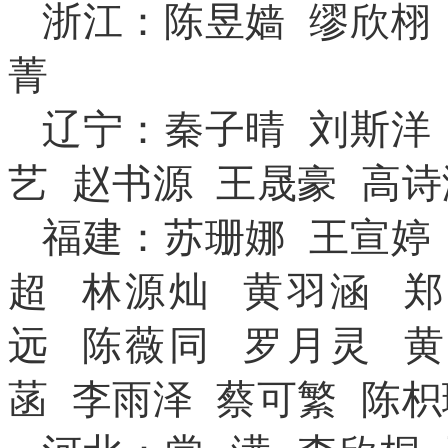
浙江：陈昱嫱 缪欣栩
菁
辽宁：秦子晴 刘斯洋
艺 赵书源
王晟豪
高诗
福建：苏珊娜 王宣婷
超 林源灿
黄羽涵
郑
远
陈薇同
罗月灵
黄
菡
李雨泽
蔡可繁
陈枳