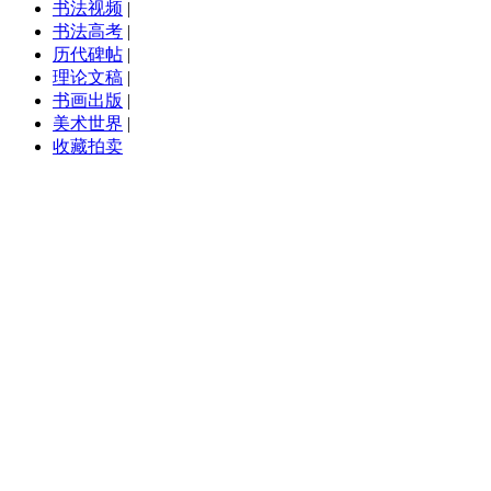
书法视频
|
书法高考
|
历代碑帖
|
理论文稿
|
书画出版
|
美术世界
|
收藏拍卖