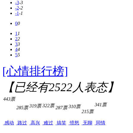
-3
-3
-2
-2
-1
-1
0
0
1
1
2
2
3
3
4
4
5
5
[心情排行榜]
【已经有
2522
人表态】
443票
341票
322票
319票
310票
285票
287票
215票
感动
路过
高兴
难过
搞笑
愤怒
无聊
同情