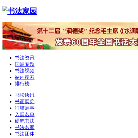
书法资讯
国展专题
书法视频
站内搜索
排行榜
书坛快讯
|
书画展览
|
征稿启事
|
入展名单
|
硬笔书法
|
书法名家
|
书法团体
|