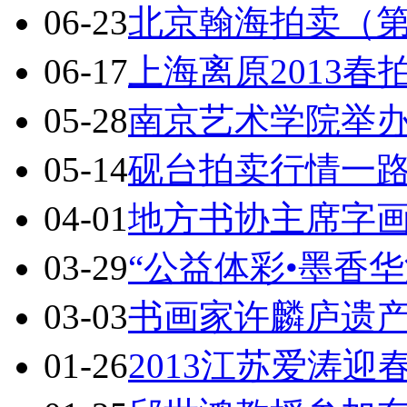
06-23
北京翰海拍卖（第
06-17
上海离原2013春
05-28
南京艺术学院举
05-14
砚台拍卖行情一路
04-01
地方书协主席字
03-29
“公益体彩•墨香
03-03
书画家许麟庐遗
01-26
2013江苏爱涛