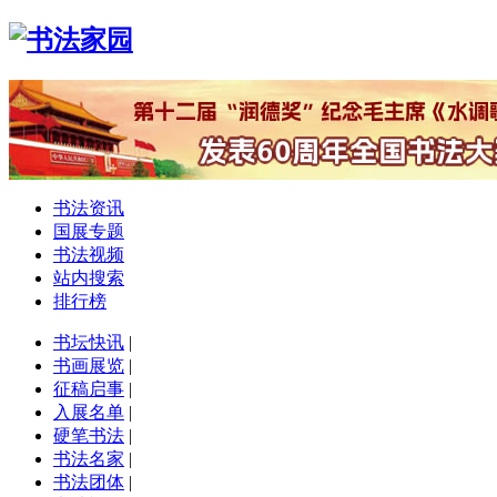
书法资讯
国展专题
书法视频
站内搜索
排行榜
书坛快讯
|
书画展览
|
征稿启事
|
入展名单
|
硬笔书法
|
书法名家
|
书法团体
|