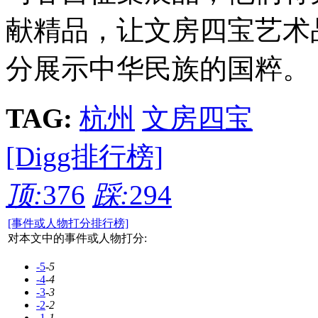
献精品，让文房四宝艺术
分展示中华民族的国粹。
TAG:
杭州
文房四宝
[Digg排行榜]
顶:
376
踩:
294
[事件或人物打分排行榜]
对本文中的事件或人物打分:
-5
-5
-4
-4
-3
-3
-2
-2
-1
-1