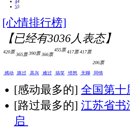
4
4
5
5
[心情排行榜]
【已经有
3036
人表态】
455票
420票
417票
417票
390票
365票
366票
206票
感动
路过
高兴
难过
搞笑
愤怒
无聊
同情
[感动最多的]
全国第十
[路过最多的]
江苏省书
启