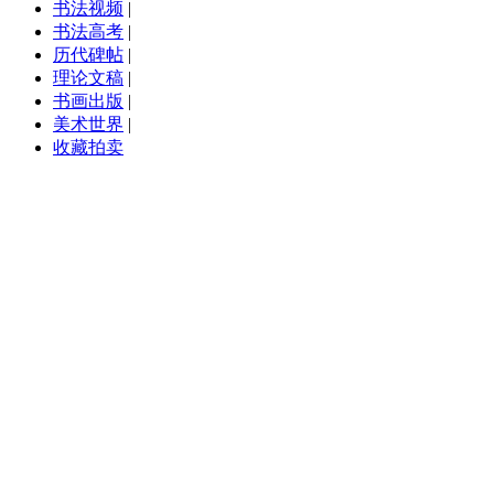
书法视频
|
书法高考
|
历代碑帖
|
理论文稿
|
书画出版
|
美术世界
|
收藏拍卖