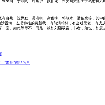
、刘继卣、于非闇、许麟庐、颜伯龙，长安画派的王子武册页六
派有白蕉、沈尹默、吴湖帆、谢稚柳、邓散木、潘伯鹰等，其中
一的沙孟海、左书称雄的费新我，有前清翰林，有当过元老，有戊
言一室。如此等等不一而足，诚如刘熙载言，书者，如也，如意
面
”、“海韵”精品欣赏