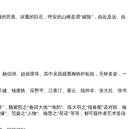
的芭蕉、浓重的巨石，呼应的山峰是谓“破险”，由近及远、由
、杨伯润、赵叔孺等。其中吴昌硕墨梅铁杆虬枝，夭矫多姿，一
天健、钱瘦铁、应野平、江寒汀、唐云、陆抑非、张大壮、张书
，魏紫熙之“春回大地”“海韵”、陈大羽之“报春图”及对联、喻
佛缘”、范扬之“人物”、喻慧之“荷花”等等，都可窥作者艺术造诣