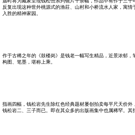
届时将为藏家呈现钱松喦系列镜片十余幅，作品中有作于三十
反复出现这种世外桃源式的渔莊、山村和小桥流水人家，寓情
入胜的精神家园。
作于古稀之年的《鼓楼岗》是钱老一幅写生精品，近景浓郁，
构图、笔墨，堪称上乘。
指画四幅，钱松岩先生除红色经典题材屡创拍卖每平尺天价外
钱松岩二、三子而已。即在其众多的出版画集中也属稀罕。其