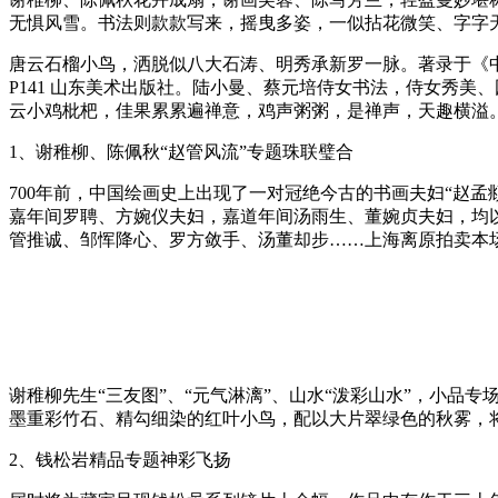
无惧风雪。书法则款款写来，摇曳多姿，一似拈花微笑、字字天
唐云石榴小鸟，洒脱似八大石涛、明秀承新罗一脉。著录于《中
P141 山东美术出版社。陆小曼、蔡元培侍女书法，侍女秀美
云小鸡枇杷，佳果累累遍禅意，鸡声粥粥，是禅声，天趣横溢
1、谢稚柳、陈佩秋“赵管风流”专题珠联璧合
700年前，中国绘画史上出现了一对冠绝今古的书画夫妇“赵
嘉年间罗聘、方婉仪夫妇，嘉道年间汤雨生、董婉贞夫妇，均
管推诚、邹恽降心、罗方敛手、汤董却步……上海离原拍卖本场
谢稚柳先生“三友图”、“元气淋漓”、山水“泼彩山水”，小品专
墨重彩竹石、精勾细染的红叶小鸟，配以大片翠绿色的秋雾，
2、钱松岩精品专题神彩飞扬