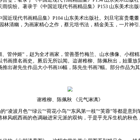
雨缤纷。著录于《中国近现代书画精品集》P153 山东美术出版
国近现代书画精品集》P104 山东美术出版社。刘旦宅富贵耄
、园林清幽，为画家精心之作，蔡元培书法，精金美玉，一片神引。
。
孟頫、管仲姬”，赵为全才画家，管善墨竹梅兰、山水佛像、小楷
以书画擅名画史。厥后无所以闻。迨谢稚柳、陈佩秋出，始重放
推出谢先生作品大小书画16幅，陈先生书画7幅。部分作品为
谢稚柳、陈佩秋 《元气淋漓》
场的“凌波月色”“绿云”“荷花小鸟”“东风第一枝”“芙蓉”等都是
将林风眠西画的色调融进宋元派的双钩，于是乎充斥生机的秋色