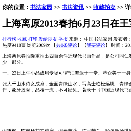
你的位置：
书法家园
>>
书法资讯
>>
收藏拍卖
>> 
上海离原2013春拍6月23日在
排行榜
收藏
打印
发给朋友
举报
来源： 中国书法家园 发布者
热度9418票 浏览2069次 【
共0条评论
】【
我要评论
】
时间：201
上海离原春拍隆重推出四百余件近现代书画作品，是公司同仁
少一部分。
一、23日上午小品成扇专场可谓“汇海派于一堂、萃众美于一身
张大千山水侍女成扇，金面青绿山水，写高士临松远眺，青绿
作，象牙股骨，品相一流，不可经见。著录于《中国近现代书画精
谢稚柳、陈佩秋花卉成扇，谢画芙蓉、陈写芳兰，轻盈曼妙堪称