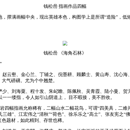
钱松喦 指画作品四幅
，撑满画幅中央，现出英雄本色，构图学上是所谓“造险”，低矮
钱松喦 《海角石林》
”
、赵云壑、金心兰、丁辅之、倪墨耕、顾麟士、黄山寿、沈心海
，大气磅礴。尤为个中翘楚。
俨少、刘海粟、程十发、朱屺瞻、陈佩秋、吴青霞、陆小曼、贺
以一一缕指，令人如引山阴道上， 目不暇接，美不胜收。
岩四幅指画允称稀有，二幅山水二幅花鸟，可谓“四美具，二难并”
氏三雄”、江宏伟之“清秋”“荷色”、徐乐乐之“高士”、张友宪之“
红色题材，如此精到、存世也稀。