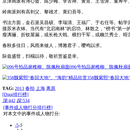
京津画派有溥心畬、陈少梅、李苦禅、黄胄、王雪涛、董寿平
岭南派则有高剑父、黎雄才、黄幻吾等。
书法方面，金石派吴昌硕、李瑞清、王福厂、于右任等。帖学
接苏米衣钵。当代有“北启南林”的启功、林散之，“榜书”第
瘦漓骊、折钗屋漏，或长枪大戟、横扫千军，或幽兰秀士、晤
春秋多佳日，风雨来做人，博雅君子，嘤鸣以求。
际兹盛世，扫榻以待，敬祈赏鉴是幸。
096号拍品谢稚柳、陈佩秋扇
358魏紫熙“春回大地
TAG:
2013
春拍
上海
离原
[Digg排行榜]
顶:
442
踩:
534
[事件或人物打分排行榜]
对本文中的事件或人物打分:
-5
-5