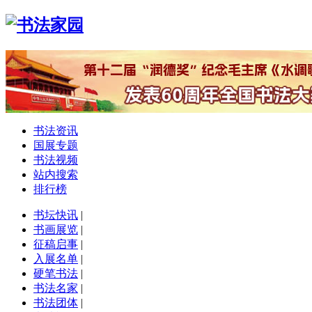
书法资讯
国展专题
书法视频
站内搜索
排行榜
书坛快讯
|
书画展览
|
征稿启事
|
入展名单
|
硬笔书法
|
书法名家
|
书法团体
|