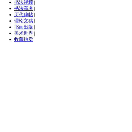
书法视频
|
书法高考
|
历代碑帖
|
理论文稿
|
书画出版
|
美术世界
|
收藏拍卖