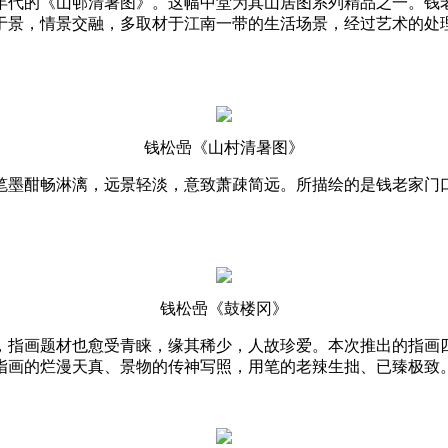
年代的《山邨清暑图》。这幅中堂为其山居图系列精品之一。钱
于景，情景交融，多取材于江南一带的生活场景，经过艺术的处
钱松喦《山村清暑图》
笔墨酣畅淋漓，远景轻淡，意致萧疎简远。所描绘的是钱老家门
钱松喦《鼓楼冈》
，指画题材也愈受青睐，缘其稀少，人故珍爱。本次推出的指画
指画的烂漫天真、景物的传神写照，用笔的老辣生拙、已臻极致