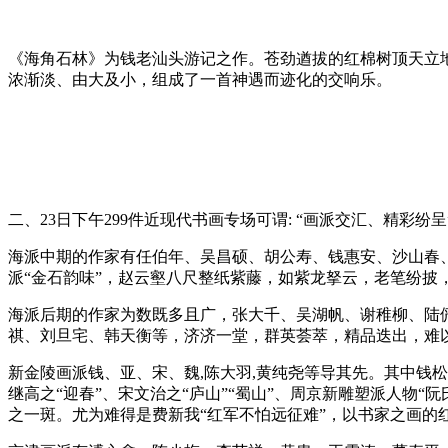
《海角石林》为钱老汕头游记之作。苍劲遒拔的红棉树顶天立地
浓渐淡、由大及小，组成了一首神遇而迹化的交响乐。
二、23日下午299件近现代书画专场可谓: “画派交汇、精彩纷呈
海派中期的作家有任伯年、吴昌硕、胡公寿、钱惠安、沙山春
派“金石韵味”，赵云壑八尺整纸紫藤，如紫龙拏云，老笔纷披
海派后期的作家为数既多且广，张大千、吴湖帆、谢稚柳、陆
祺、刘旦宅、韩天衡等，济济一堂，群英荟萃，精品迭出，难
新金陵画派钱、亚、宋、魏,陈大羽,黄纯尧等导其先。其中钱松
继高之“迎春”、宋文治之“庐山”“蜀山”、周京新雕塑派人物“阮
之一斑。尤为难得是费新我“红军不怕远征难”，以书家之画的