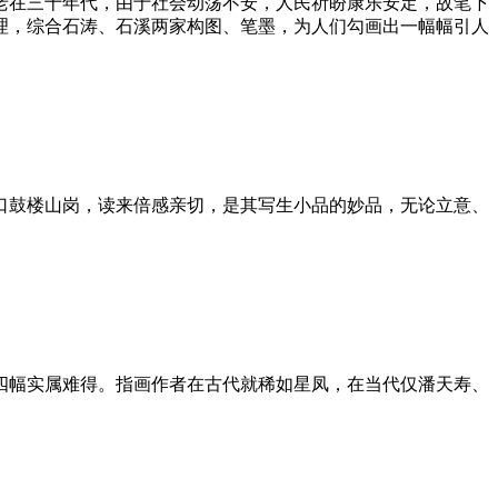
老在三十年代，由于社会动荡不安，人民祈盼康乐安定，故笔下
理，综合石涛、石溪两家构图、笔墨，为人们勾画出一幅幅引人
口鼓楼山岗，读来倍感亲切，是其写生小品的妙品，无论立意、
四幅实属难得。指画作者在古代就稀如星凤，在当代仅潘天寿、
。