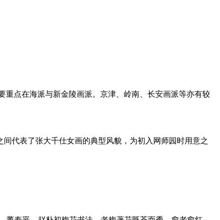
要重点在海派与新金陵画派。京津、岭南、长安画派等亦有较
之间代表了张大千仕女画的典型风貌，为初入网师园时用意之
社，董寿平、赵朴初梅花书法，老梅著花既苍而秀，愈老愈红，