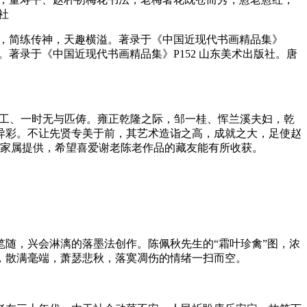
社
耋，简练传神，天趣横溢。著录于《中国近现代书画精品集》
著录于《中国近现代书画精品集》P152 山东美术出版社。唐
精工、一时无与匹俦。雍正乾隆之际，邹一桂、恽兰溪夫妇，乾
异彩。不让先贤专美于前，其艺术造诣之高，成就之大，足使赵
其家属提供，希望喜爱谢老陈老作品的藏友能有所收获。
意到笔随，兴会淋漓的落墨法创作。陈佩秋先生的“霜叶珍禽”图，浓
，散满毫端，萧瑟悲秋，落寞凋伤的情绪一扫而空。