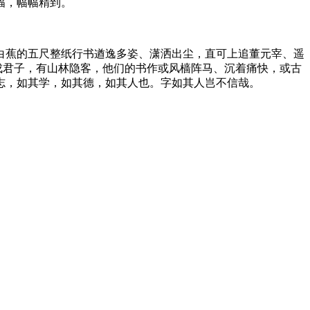
幅，幅幅精到。
白蕉的五尺整纸行书遒逸多姿、潇洒出尘，直可上追董元宰、遥
戌君子，有山林隐客，他们的书作或风樯阵马、沉着痛快，或古
志，如其学，如其德，如其人也。字如其人岂不信哉。