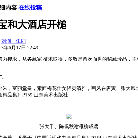
详细内容
在线投稿
王宝和大酒店开槌
：
刘渊、朱同
3年6月17日 22:49
努力搜求，从各藏家 征求取得，多数是首次面世的秘藏珍品，主
”。
金朱，富丽堂皇，素面梅花仕女轻灵清雅，画风在唐寅、张大风
品集》P159 山东美术出版社
张大千、陈佩秋谢稚柳成扇
合璧，著录于《中国近现代书画精品集》P154 山东美术出版