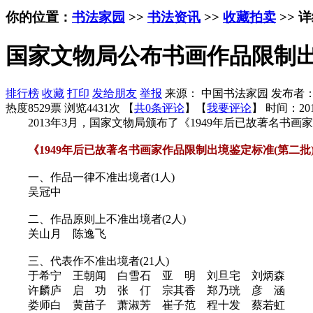
你的位置：
书法家园
>>
书法资讯
>>
收藏拍卖
>> 
国家文物局公布书画作品限制
排行榜
收藏
打印
发给朋友
举报
来源： 中国书法家园 发布者
热度8529票 浏览4431次 【
共0条评论
】【
我要评论
】
时间：201
2013年3月，国家文物局颁布了《1949年后已故著名书
《1949年后已故著名书画家作品限制出境鉴定标准(第二批
一、作品一律不准出境者(1人)
吴冠中
二、作品原则上不准出境者(2人)
关山月 陈逸飞
三、代表作不准出境者(21人)
于希宁 王朝闻 白雪石 亚 明 刘旦宅 刘炳森
许麟庐 启 功 张 仃 宗其香 郑乃珖 彦 涵
娄师白 黄苗子 萧淑芳 崔子范 程十发 蔡若虹