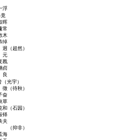
浮
竟
晖
常
木
绰
（超然）
元
戡
卣
良
光宇）
（待秋）
奋
秋草
石园）
铎
夫
抑非）
海