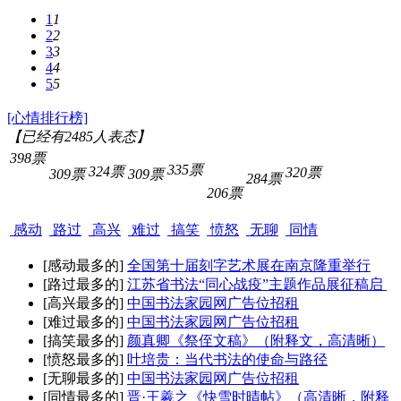
1
1
2
2
3
3
4
4
5
5
[心情排行榜]
【已经有
2485
人表态】
398票
335票
324票
320票
309票
309票
284票
206票
感动
路过
高兴
难过
搞笑
愤怒
无聊
同情
[感动最多的]
全国第十届刻字艺术展在南京隆重举行
[路过最多的]
江苏省书法“同心战疫”主题作品展征稿启
[高兴最多的]
中国书法家园网广告位招租
[难过最多的]
中国书法家园网广告位招租
[搞笑最多的]
颜真卿《祭侄文稿》（附释文，高清晰）
[愤怒最多的]
叶培贵：当代书法的使命与路径
[无聊最多的]
中国书法家园网广告位招租
[同情最多的]
晋·王羲之《快雪时晴帖》（高清晰，附释