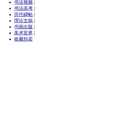
书法视频
|
书法高考
|
历代碑帖
|
理论文稿
|
书画出版
|
美术世界
|
收藏拍卖