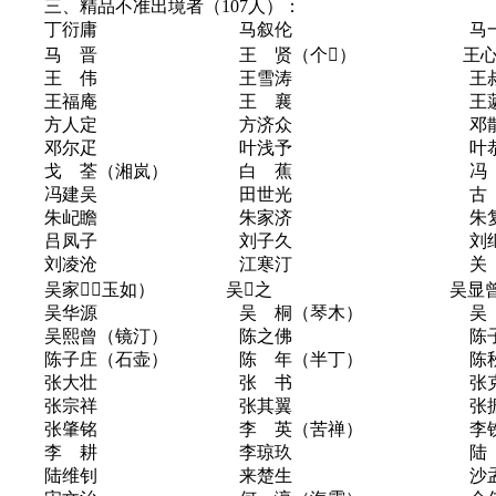
三、精品不准出境者（107人）：
丁衍庸 马叙伦 马一
马 晋 王 贤（个） 王心
王 伟 王雪涛 王叔
王福庵 王 襄 王蘧
方人定 方济众 邓散
邓尔疋 叶浅予 叶恭
戈 荃（湘岚） 白 蕉 冯 迥
冯建吴 田世光 古 
朱屺瞻 朱家济 朱复
吕凤子 刘子久 刘继
刘凌沧 江寒汀 关 
吴家（玉如） 吴之 吴显曾（
吴华源 吴 桐（琴木） 吴 徵
吴熙曾（镜汀） 陈之佛 陈子
陈子庄（石壶） 陈 年（半丁） 陈
张大壮 张 书 张克和（
张宗祥 张其翼 张振
张肇铭 李 英（苦禅） 李铁
李 耕 李琼玖 陆 （
陆维钊 来楚生 沙孟