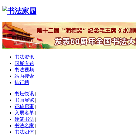
书法资讯
国展专题
书法视频
站内搜索
排行榜
书坛快讯
|
书画展览
|
征稿启事
|
入展名单
|
硬笔书法
|
书法名家
|
书法团体
|