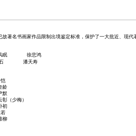
建国后已故著名书画家作品限制出境鉴定标准，保护了一大批近、现
眠 徐悲鸿
傅抱石 潘天寿
恺
龄
默
少梅）
初
若
柳