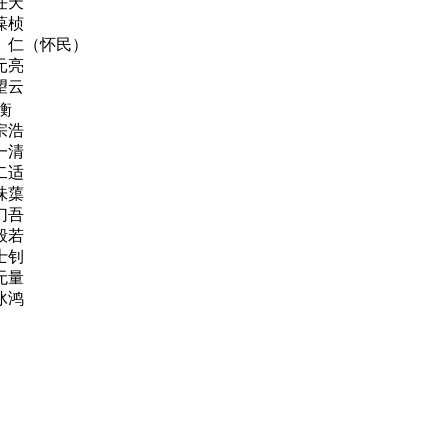
天
桢
（怀民）
亮
云
衡
浩
清
适
蕖
吾
若
钊
量
鸿