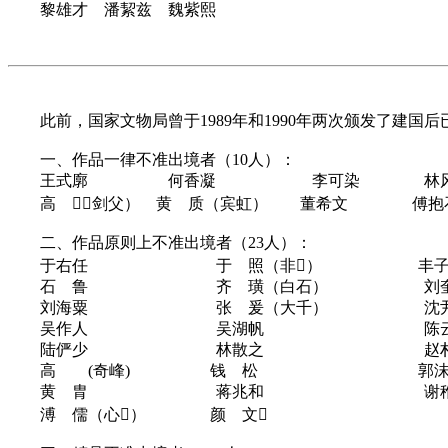
黎雄才 潘絜兹 魏紫熙
此前，国家文物局曾于1989年和1990年两次颁发了
一、作品一律不准出境者（10人）：
王式廓 何香凝 李可染 林风
高 （剑父） 黄 质（宾虹） 董希文 
二、作品原则上不准出境者（23人）：
于右任 于 照（非） 丰子
石 鲁 齐 璜（白石） 刘奎
刘海粟 张 爰（大千） 沈尹
吴作人 吴湖帆 陈云彰（
陆俨少 林散之 赵朴
高 (奇峰) 钱 松 郭沫
黄 胄 蒋兆和 谢稚
溥 儒（心） 颜 文