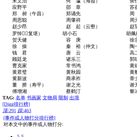
宋文治 何 瀛（海霞） 余任
应野平 邵 章 苏葆
郑 昶（午昌） 郑诵先 周 仁
周思聪 周肇祥 周元
赵少昂 赵 起（云壑） 赵望
罗悼（复堪） 胡小石 胡佩
贺天健 容 庚 徐宗
徐 操 秦 裕（仲文） 陶一
钱 君 唐 云 高二
顾廷龙 诸乐三 郭味
曹克家 常书鸿 黄幻
黄君璧 黄秋园 黄般
黄新波 商承祚 章士
董 揆（寿平） 谢之光 谢无
傅增湘 蔡鹤汀 黎冰
TAG:
名单
书画家
文物局
限制
出境
[Digg排行榜]
顶:
291
踩:
463
[事件或人物打分排行榜]
对本文中的事件或人物打分:
-5
-5