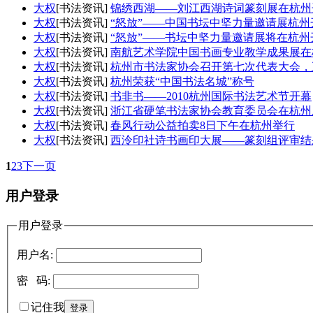
大权
[书法资讯]
锦绣西湖——刘江西湖诗词篆刻展在杭州
大权
[书法资讯]
“怒放”——中国书坛中坚力量邀请展杭州
大权
[书法资讯]
“怒放”——书坛中坚力量邀请展将在杭州
大权
[书法资讯]
南航艺术学院中国书画专业教学成果展在
大权
[书法资讯]
杭州市书法家协会召开第七次代表大会，
大权
[书法资讯]
杭州荣获“中国书法名城”称号
大权
[书法资讯]
书非书——2010杭州国际书法艺术节开幕
大权
[书法资讯]
浙江省硬笔书法家协会教育委员会在杭州
大权
[书法资讯]
春风行动公益拍卖8日下午在杭州举行
大权
[书法资讯]
西泠印社诗书画印大展——篆刻组评审结
1
2
3
下一页
用户登录
用户登录
用户名:
密 码:
记住我