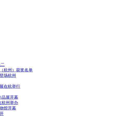
无二
（杭州）获奖名单
月登场杭州
展在杭举行
作品展开幕
在杭州举办
物馆开幕
开