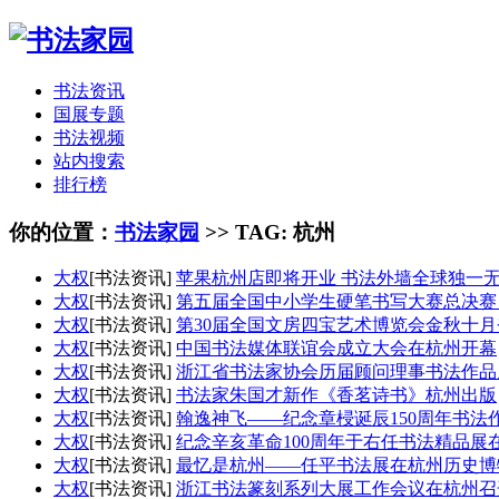
书法资讯
国展专题
书法视频
站内搜索
排行榜
你的位置：
书法家园
>> TAG: 杭州
大权
[书法资讯]
苹果杭州店即将开业 书法外墙全球独一
大权
[书法资讯]
第五届全国中小学生硬笔书写大赛总决赛
大权
[书法资讯]
第30届全国文房四宝艺术博览会金秋十
大权
[书法资讯]
中国书法媒体联谊会成立大会在杭州开幕
大权
[书法资讯]
浙江省书法家协会历届顾问理事书法作品
大权
[书法资讯]
书法家朱国才新作《香茗诗书》杭州出版
大权
[书法资讯]
翰逸神飞——纪念章梫诞辰150周年书法
大权
[书法资讯]
纪念辛亥革命100周年于右任书法精品展
大权
[书法资讯]
最忆是杭州――任平书法展在杭州历史博
大权
[书法资讯]
浙江书法篆刻系列大展工作会议在杭州召