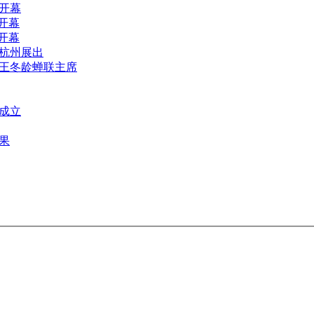
开幕
开幕
开幕
杭州展出
王冬龄蝉联主席
成立
果