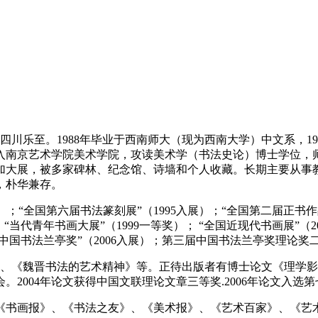
川乐至。1988年毕业于西南师大（现为西南大学）中文系，1
3年考入南京艺术学院美术学院，攻读美术学（书法史论）博士学位
加大展，被多家碑林、纪念馆、诗墙和个人收藏。长期主要从事
，朴华兼存。
；“全国第六届书法篆刻展”（1995入展）；“全国第二届正书作品
）；“当代青年书画大展”（1999一等奖）； “全国近现代书画展”（
届中国书法兰亭奖”（2006入展）；第三届中国书法兰亭奖理论奖
、《魏晋书法的艺术精神》等。正待出版者有博士论文《理学影
2004年论文获得中国文联理论文章三等奖.2006年论文入选
书画报》、《书法之友》、《美术报》、《艺术百家》、《艺术