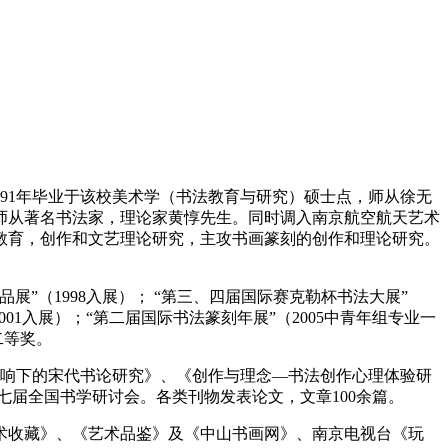
991年毕业于该校美术学（书法教育与研究）硕士点，师从徐无
，师从著名书法家，理论家黄惇先生。同时调入南京航空航天艺术
教育，创作和文艺理论研究，主攻书画篆刻的创作和理论研究。
展”（1998入展）； “第三、四届国际赛克勒杯书法大展”
2001入展）；“第二届国际书法篆刻年展”（2005中青年组专业一
二等奖。
响下的宋代书论研究》、《创作与理念—书法创作心理体验研
第七届全国书学研讨会。各类刊物发表论文，文章100余篇。
收藏》、《艺术品鉴》及《中山书画网》、南京电视台《玩