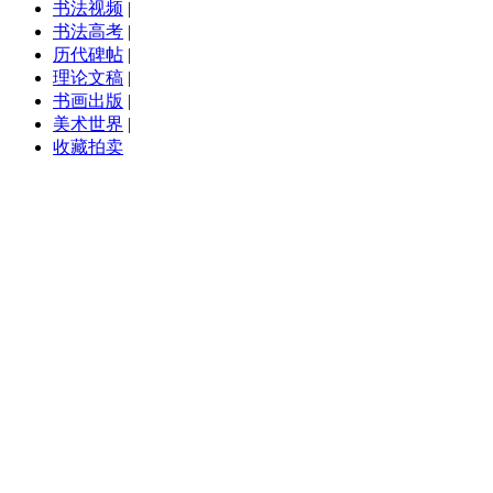
书法视频
|
书法高考
|
历代碑帖
|
理论文稿
|
书画出版
|
美术世界
|
收藏拍卖