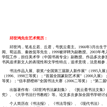
邱世鸿先生艺术简历：
邱世鸿，笔名丘若、丘君，号抚云斋主。1966年3月出生于四
闻、荀运昌、秦效侃等先生，1999被评聘为副教授。200
学院工作，担任美术学（中国书画专业）副教授。作品多次参
书风追求新文人的表现性和文学性特点，追求意境，法意相参
书法作品入展、获奖:“全国第三届新人新作展”（1995入展）
（1996、1998三等奖）；“首届全国篆刻艺术展”（2000入展
等奖）；“信丰脐橙杯”全国书法大赛（2006二等奖）；“第二
出版著作有: 《邱世鸿书法篆刻集》、《抚云斋书法文集》
究》、《大学书法行书教程》等。论文多次参加全国书学研讨会。
个人简历在《书法报》、《书法导报》、《现代书法》、《