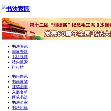
书法资讯
国展专题
书法视频
站内搜索
排行榜
书坛快讯
|
书画展览
|
征稿启事
|
入展名单
|
硬笔书法
|
书法名家
|
书法团体
|