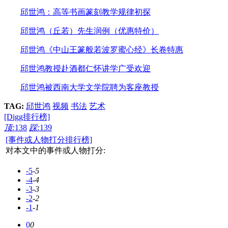
邱世鸿：高等书画篆刻教学规律初探
邱世鸿（丘若）先生润例（优惠特价）
邱世鸿《中山王篆般若波罗蜜心经》长卷特惠
邱世鸿教授赴酒都仁怀讲学广受欢迎
邱世鸿被西南大学文学院聘为客座教授
TAG:
邱世鸿
视频
书法
艺术
[Digg排行榜]
顶:
138
踩:
139
[事件或人物打分排行榜]
对本文中的事件或人物打分:
-5
-5
-4
-4
-3
-3
-2
-2
-1
-1
0
0