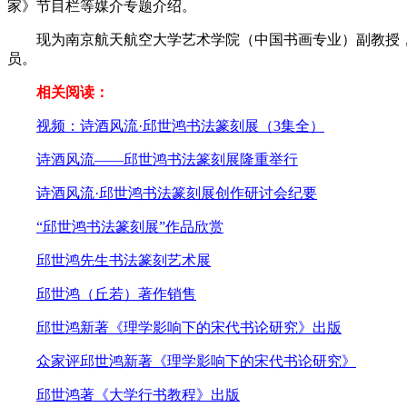
家》节目栏等媒介专题介绍。
现为南京航天航空大学艺术学院（中国书画专业）副教授，
员。
相关阅读：
视频：诗酒风流·邱世鸿书法篆刻展（3集全）
诗酒风流——邱世鸿书法篆刻展隆重举行
诗酒风流·邱世鸿书法篆刻展创作研讨会纪要
“邱世鸿书法篆刻展”作品欣赏
邱世鸿先生书法篆刻艺术展
邱世鸿（丘若）著作销售
邱世鸿新著《理学影响下的宋代书论研究》出版
众家评邱世鸿新著《理学影响下的宋代书论研究》
邱世鸿著《大学行书教程》出版