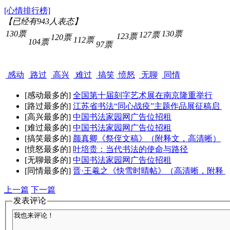
[心情排行榜]
【已经有
943
人表态】
130票
130票
127票
123票
120票
112票
104票
97票
感动
路过
高兴
难过
搞笑
愤怒
无聊
同情
[感动最多的]
全国第十届刻字艺术展在南京隆重举行
[路过最多的]
江苏省书法“同心战疫”主题作品展征稿启
[高兴最多的]
中国书法家园网广告位招租
[难过最多的]
中国书法家园网广告位招租
[搞笑最多的]
颜真卿《祭侄文稿》（附释文，高清晰）
[愤怒最多的]
叶培贵：当代书法的使命与路径
[无聊最多的]
中国书法家园网广告位招租
[同情最多的]
晋·王羲之《快雪时晴帖》（高清晰，附释
上一篇
下一篇
发表评论