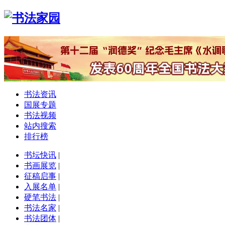
书法资讯
国展专题
书法视频
站内搜索
排行榜
书坛快讯
|
书画展览
|
征稿启事
|
入展名单
|
硬笔书法
|
书法名家
|
书法团体
|