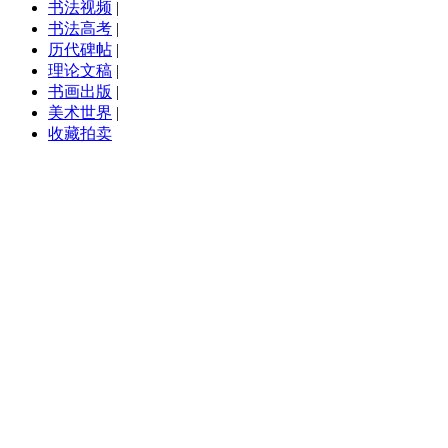
书法视频
|
书法高考
|
历代碑帖
|
理论文稿
|
书画出版
|
美术世界
|
收藏拍卖