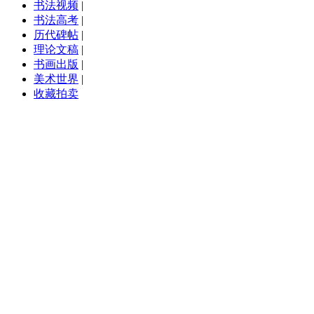
书法视频
|
书法高考
|
历代碑帖
|
理论文稿
|
书画出版
|
美术世界
|
收藏拍卖