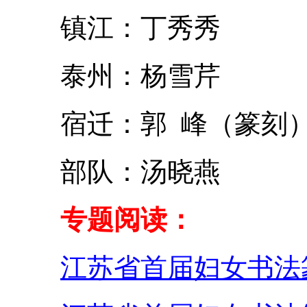
镇江：丁秀秀
泰州：杨雪芹
宿迁：郭 峰（篆刻
部队：汤晓燕
专题阅读：
江苏省首届妇女书法