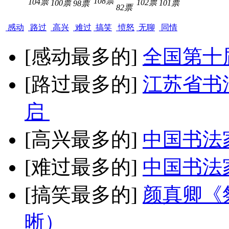
108票
104票
102票
100票
101票
98票
82票
感动
路过
高兴
难过
搞笑
愤怒
无聊
同情
[感动最多的]
全国第十
[路过最多的]
江苏省书
启
[高兴最多的]
中国书法
[难过最多的]
中国书法
[搞笑最多的]
颜真卿《
晰）