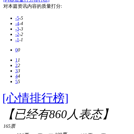
对本篇资讯内容的质量打分:
-5
-5
-4
-4
-3
-3
-2
-2
-1
-1
0
0
1
1
2
2
3
3
4
4
5
5
[心情排行榜]
【已经有
860
人表态】
165票