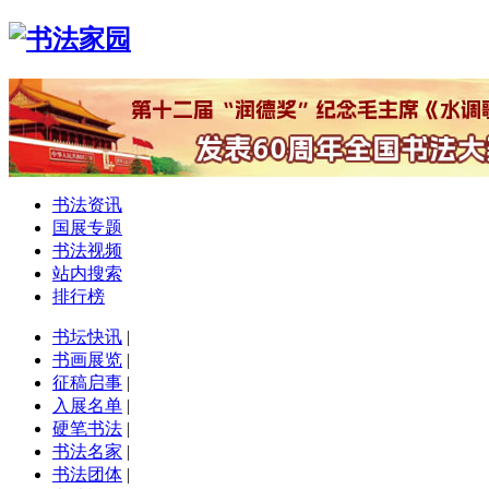
书法资讯
国展专题
书法视频
站内搜索
排行榜
书坛快讯
|
书画展览
|
征稿启事
|
入展名单
|
硬笔书法
|
书法名家
|
书法团体
|