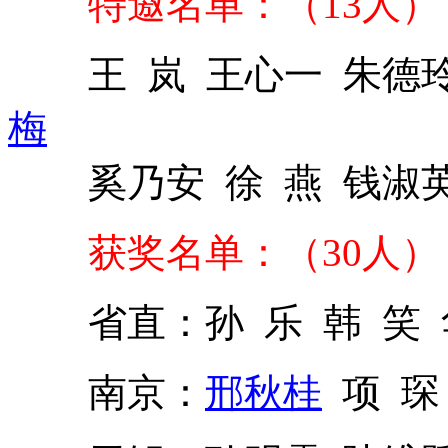
特邀名单：（13人）
王 岚 王心一 朱德玲
梅
奚乃安 徐 燕 钱淑英
获奖名单：（30人）
省直：孙 乐 韩 笑 
南京：
邢秋桂
项 