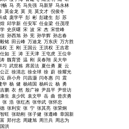
剑畅 马 亮 马先强 马新芽 马永林
非 莫金龙 莫 克 莫文才 倪俊冬
科成 庞学平 彭 彬 彭建生 彭 苏
祖煌 邱学新 任安军 任金梁 任茂理
学 史庆曙 宋 波 宋 杰 宋世峰
文佳 孙西旭 孙 宪 孙学辉 孙志春
田毅铭 田云峰 万迪龙 万东庆 万方胜
福权 王 刚 王国云 王洪权 王吉君
仕如 王 涛 王天津 王屯虎 王位辛
海涛 魏育贤 温 刚 吴春翔 吴大华
学习 武世栋 席居法 夏仕勇 夏 云
公正 徐清志 徐全球 徐 蔚 徐耀光
明泓 薛小舟 闫昌灏 闫冬惠 闫 震
建华 杨 健 杨靖国 杨科云 杨 勇
吉鹏 衣 然 殷广禄 尹昌平 尹世访
康生 袁少民 袁文甲 岳 曲 曾庆勇
 张 浩 张红杰 张华武 张怀忠
立德 张利安 张 宁 张其亮 张荣炯
张智旺 张助刚 张子健 张遵峰 章国新
德富 郑付忠 周建旭 周兰兵 周志为
庄国洪