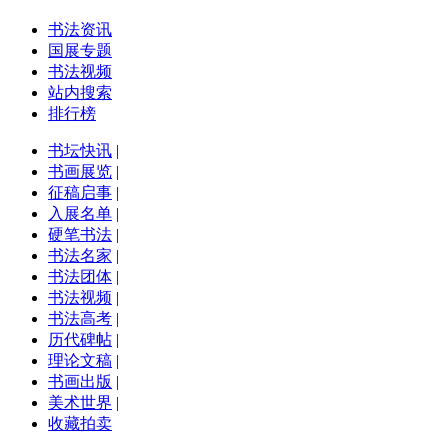
书法资讯
国展专题
书法视频
站内搜索
排行榜
书坛快讯
|
书画展览
|
征稿启事
|
入展名单
|
硬笔书法
|
书法名家
|
书法团体
|
书法视频
|
书法高考
|
历代碑帖
|
理论文稿
|
书画出版
|
美术世界
|
收藏拍卖