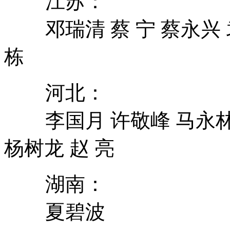
江苏：
邓瑞清 蔡 宁 蔡永兴 袁 
栋
河北：
李国月 许敬峰 马永林 
杨树龙 赵 亮
湖南：
夏碧波