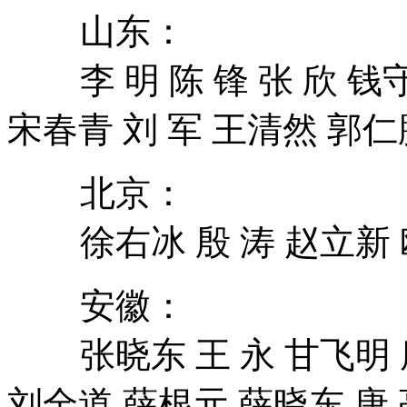
山东：
李 明 陈 锋 张 欣 钱守
宋春青 刘 军 王清然 郭仁
北京：
徐右冰 殷 涛 赵立新 
安徽：
张晓东 王 永 甘飞明 
刘全道 薛根元 薛晓东 唐 