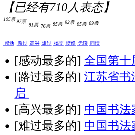
【已经有
710
人表态】
105票
97票
92票
89票
85票
85票
81票
76票
感动
路过
高兴
难过
搞笑
愤怒
无聊
同情
[感动最多的]
全国第十
[路过最多的]
江苏省书
启
[高兴最多的]
中国书法
[难过最多的]
中国书法