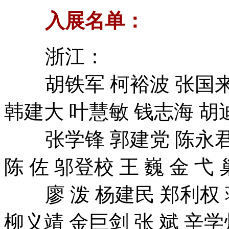
入展名单：
浙江：
胡铁军 柯裕波 张国来 
韩建大 叶慧敏 钱志海 胡
张学锋 郭建党 陈永君 
陈 佐 邬登校 王 巍 金 弋
廖 泼 杨建民 郑利权 
柳义靖 金巨剑 张 斌 辛学