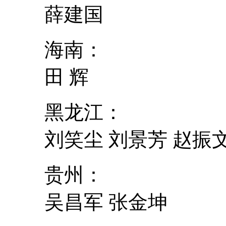
薛建国
海南：
田 辉
黑龙江：
刘笑尘 刘景芳 赵振
贵州：
吴昌军 张金坤