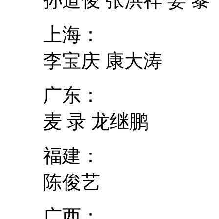
孙道俊 张洪祥 姜 黎
上海：
李宝庆 康大涛
广东：
麦 录 龙继鹏
福建：
陈俊艺
广西：