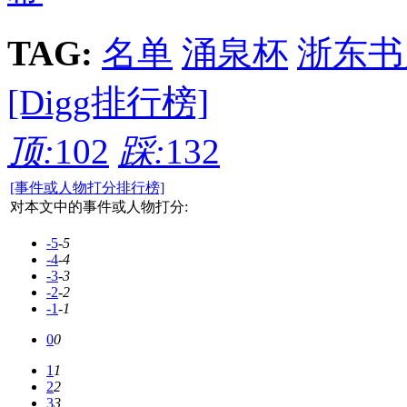
TAG:
名单
涌泉杯
浙东书
[Digg排行榜]
顶:
102
踩:
132
[事件或人物打分排行榜]
对本文中的事件或人物打分:
-5
-5
-4
-4
-3
-3
-2
-2
-1
-1
0
0
1
1
2
2
3
3