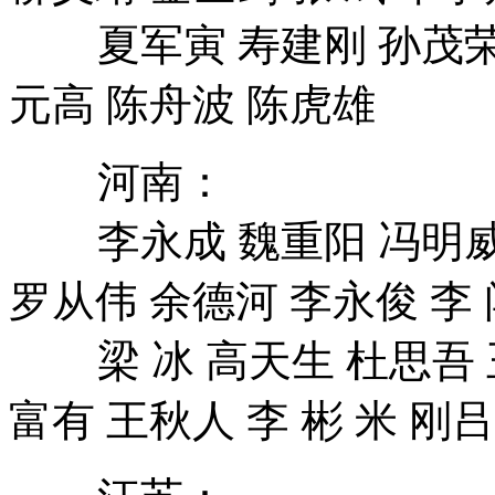
夏军寅 寿建刚 孙茂荣 杨
元高 陈舟波 陈虎雄
河南：
李永成 魏重阳 冯明威 
罗从伟 余德河 李永俊 李 
梁 冰 高天生 杜思吾 王
富有 王秋人 李 彬 米 刚