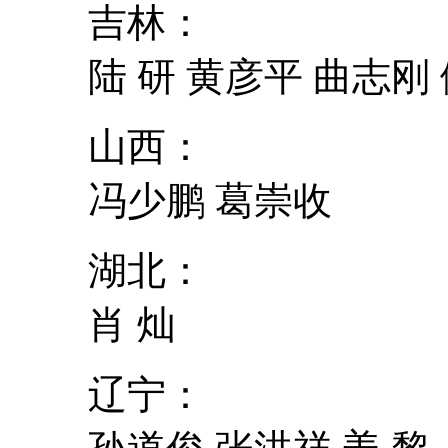
吉林：
陆 研 黄彦平 曲志刚 
山西：
冯少鹏 葛崇收
湖北：
肖 灿
辽宁：