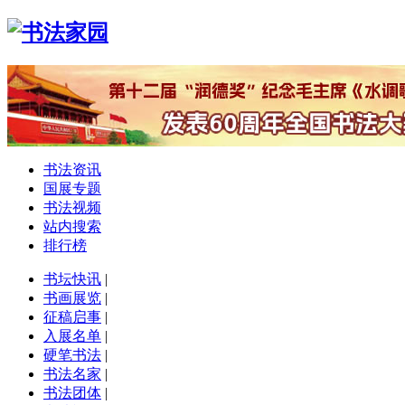
书法资讯
国展专题
书法视频
站内搜索
排行榜
书坛快讯
|
书画展览
|
征稿启事
|
入展名单
|
硬笔书法
|
书法名家
|
书法团体
|