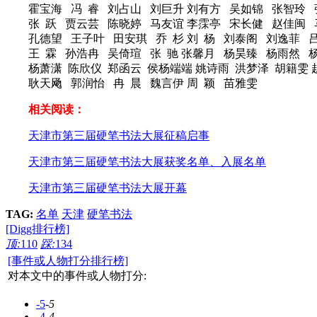
霍宝海 冯 睿 刘占山 刘巨升 刘有方 吴如锦 张智玲
张 跃 贾云芸 陈晓婷 马友谊 李霂亭 宋长健 赵佳闽 
孔德望 王子叶 田安琪 乔 杉 刘 杨 刘泰阁 刘逸菲 
王 霖 孙浩冉 吴倚瑄 张 驰 张馨月 杨昊臻 杨雨然 
杨萧潇 陈欣仪 郑函云 侯杨端端 姚诗雨 洪梦泽 胡籍雯 
耿天飏 郭润怡 冉 晨 魏言伊 周 颖 苗雅雯
相关阅读：
天津市第三届硬笔书法大展征稿启事
天津市第三届硬笔书法大展获奖名单、入展名单
天津市第三届硬笔书法大展开幕
TAG:
名单
天津
硬笔书法
[Digg排行榜]
顶:
110
踩:
134
[事件或人物打分排行榜]
对本文中的事件或人物打分:
-5
-5
-4
-4