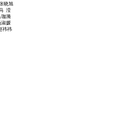
 张晓旭
马 滢
吕珈漪
杨淑媛
赵祎祎