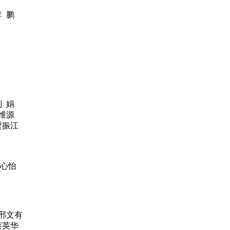
 鹏
 娟
维源
贾振江
姜心怡
 邢文有
蔡英华