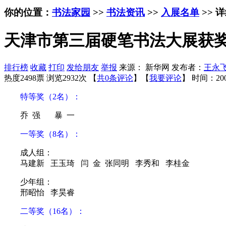
你的位置：
书法家园
>>
书法资讯
>>
入展名单
>> 
天津市第三届硬笔书法大展获
排行榜
收藏
打印
发给朋友
举报
来源： 新华网 发布者：
王永
热度2498票 浏览2932次 【
共0条评论
】【
我要评论
】
时间：200
特等奖（2名）：
乔 强 暴 一
一等奖（8名）：
成人组：
马建新 王玉琦 闫 金 张同明 李秀和 李桂金
少年组：
邢昭怡 李昊睿
二等奖（16名）：