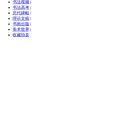
书法视频
|
书法高考
|
历代碑帖
|
理论文稿
|
书画出版
|
美术世界
|
收藏拍卖