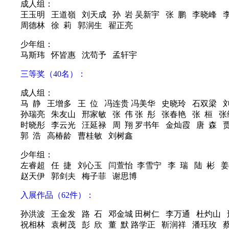
成人组：
王玉明 王道嶺 刘天成 孙 岩 吴新宇 张 鹏 李晓峰 李
周德林 徐 莉 郭润生 翟正亮
少年组：
马斯玮 怀皆惠 沈苟予 孟轩宇
三等奖（40名）：
成人组：
马 静 王增多 王 位 冯连贵 冯美华 史晓玲 石双梁 刘
孙瑞亮 朱友山 邢家敏 张 伟 张 彤 张春艳 张 桓 张
时晓彤 李云光 汪延禄 周 翔 罗书年 金灿霞 唐 森 
郭 浩 高椿龄 曹桂敏 刘树鑫
少年组：
左睿超 任 捷 刘心玉 闫萱怡 李雪宁 李 瑞 陆 彬 
赵天伊 郭剑夫 梅子菲 谢思博
入展作品（62件）：
孙洪波 王金发 路 石 邓金城 田树仁 李万通 杜灼山
祝相林 袁树茂 彭 欣 董 默 路学正 靳润祥 潘珏玫 