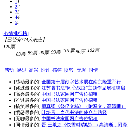
1
1
2
2
3
3
4
4
5
5
[心情排行榜]
【已经有
774
人表态】
120票
102票
101票
96票
93票
90票
89票
83票
感动
路过
高兴
难过
搞笑
愤怒
无聊
同情
[感动最多的]
全国第十届刻字艺术展在南京隆重举行
[路过最多的]
江苏省书法“同心战疫”主题作品展征稿启
[高兴最多的]
中国书法家园网广告位招租
[难过最多的]
中国书法家园网广告位招租
[搞笑最多的]
颜真卿《祭侄文稿》（附释文，高清晰）
[愤怒最多的]
叶培贵：当代书法的使命与路径
[无聊最多的]
中国书法家园网广告位招租
[同情最多的]
晋·王羲之《快雪时晴帖》（高清晰，附释