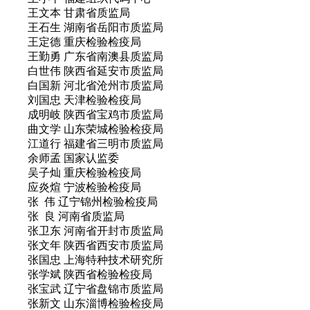
王文本 甘肃省质监局
王石生 湖南省岳阳市质监局
王定德 重庆检验检疫局
王勤勇 广东省南澳县质监局
白世伟 陕西省延安市质监局
白国新 河北省沧州市质监局
刘国忠 天津检验检疫局
成明岐 陕西省宝鸡市质监局
曲文学 山东荣城检验检疫局
江道行 福建省三明市质监局
余师孟 国家认监委
吴子灿 重庆检验检疫局
应炎煊 宁波检验检疫局
张 伟 辽宁锦州检验检疫局
张 良 河南省质监局
张卫东 河南省开封市质监局
张文年 陕西省西安市质监局
张国忠 上海特种技术研究所
张学斌 陕西省检验检疫局
张宝武 辽宁省盘锦市质监局
张新文 山东淄博检验检疫局