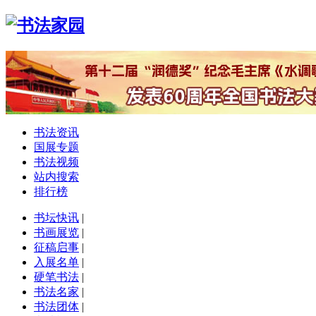
书法资讯
国展专题
书法视频
站内搜索
排行榜
书坛快讯
|
书画展览
|
征稿启事
|
入展名单
|
硬笔书法
|
书法名家
|
书法团体
|