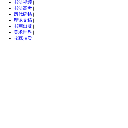
书法视频
|
书法高考
|
历代碑帖
|
理论文稿
|
书画出版
|
美术世界
|
收藏拍卖