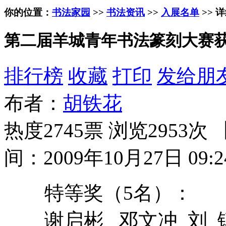
你的位置：
书法家园
>>
书法资讯
>>
入展名单
>> 
第二届羊城青年书法篆刻大赛
排行榜
收藏
打印
发给朋
布者：
胡铁花
热度2745票 浏览2953次 
间：2009年10月27日 09:2
特等奖（5名）：
谢启彬 邓文冲 刘 镇