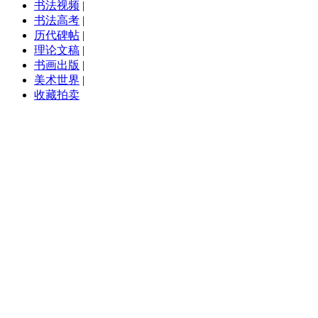
书法视频
|
书法高考
|
历代碑帖
|
理论文稿
|
书画出版
|
美术世界
|
收藏拍卖