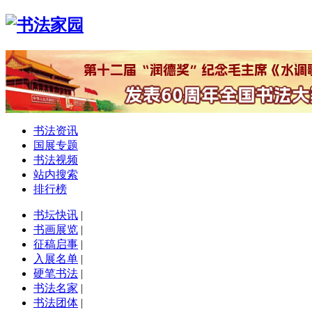
书法资讯
国展专题
书法视频
站内搜索
排行榜
书坛快讯
|
书画展览
|
征稿启事
|
入展名单
|
硬笔书法
|
书法名家
|
书法团体
|