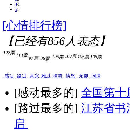
4
4
5
5
[心情排行榜]
【已经有
856
人表态】
127票
113票
108票
105票
105票
105票
97票
96票
感动
路过
高兴
难过
搞笑
愤怒
无聊
同情
[感动最多的]
全国第十
[路过最多的]
江苏省书
启