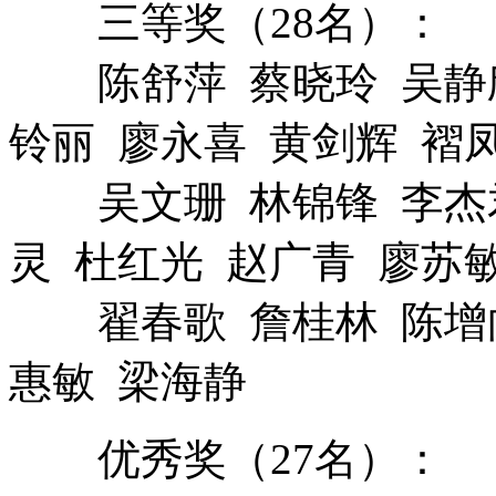
三等奖（28名）：
陈舒萍 蔡晓玲 吴静欣
铃丽 廖永喜 黄剑辉 褶
吴文珊 林锦锋 李杰君
灵 杜红光 赵广青 廖苏
翟春歌 詹桂林 陈增向
惠敏 梁海静
优秀奖（27名）：