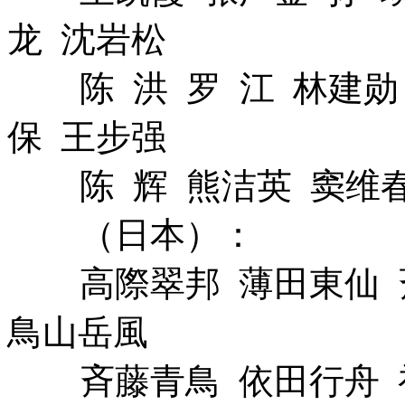
龙 沈岩松
陈 洪 罗 江 林建勋 
保 王步强
陈 辉 熊洁英 窦维
（日本）：
高際翠邦 薄田東仙 斉
鳥山岳風
斉藤青鳥 依田行舟 