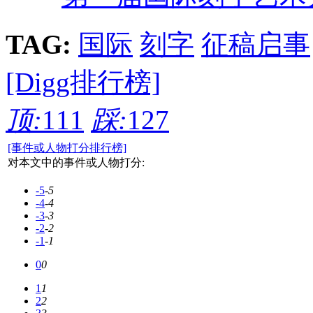
TAG:
国际
刻字
征稿启事
[Digg排行榜]
顶:
111
踩:
127
[事件或人物打分排行榜]
对本文中的事件或人物打分:
-5
-5
-4
-4
-3
-3
-2
-2
-1
-1
0
0
1
1
2
2