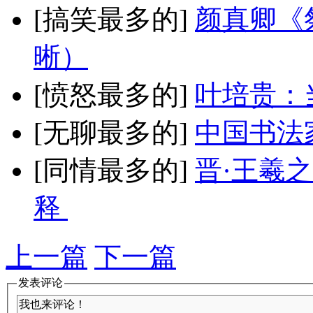
[搞笑最多的]
颜真卿《
晰）
[愤怒最多的]
叶培贵：
[无聊最多的]
中国书法
[同情最多的]
晋·王羲
释
上一篇
下一篇
发表评论