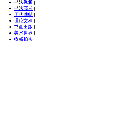
书法视频
|
书法高考
|
历代碑帖
|
理论文稿
|
书画出版
|
美术世界
|
收藏拍卖