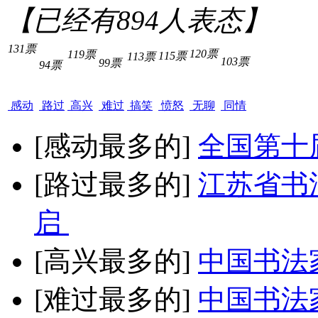
【已经有
894
人表态】
131票
120票
119票
115票
113票
103票
99票
94票
感动
路过
高兴
难过
搞笑
愤怒
无聊
同情
[感动最多的]
全国第十
[路过最多的]
江苏省书
启
[高兴最多的]
中国书法
[难过最多的]
中国书法