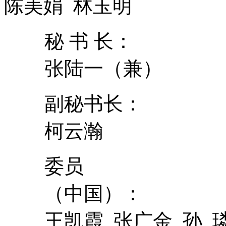
陈美娟 林玉明
秘 书 长：
张陆一（兼）
副秘书长：
柯云瀚
委员
（中国）：
王凯霞 张广金 孙 璘