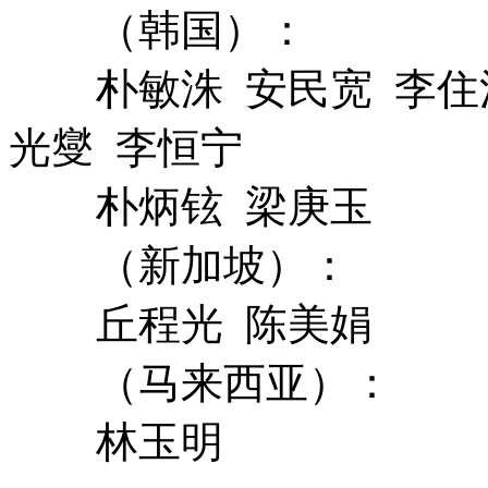
（韩国）：
朴敏洙 安民宽 李住江
光燮 李恒宁
朴炳铉 梁庚玉
（新加坡）：
丘程光 陈美娟
（马来西亚）：
林玉明