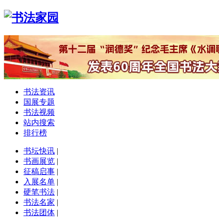
书法资讯
国展专题
书法视频
站内搜索
排行榜
书坛快讯
|
书画展览
|
征稿启事
|
入展名单
|
硬笔书法
|
书法名家
|
书法团体
|