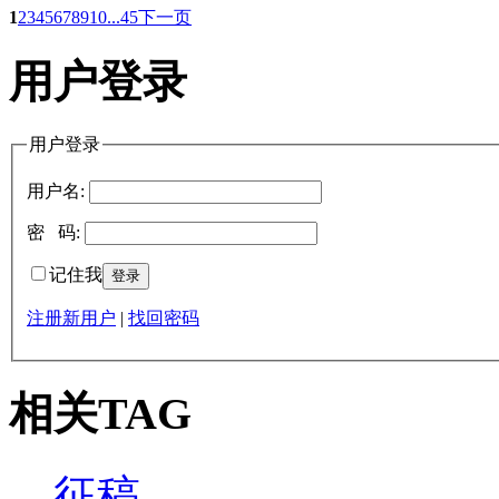
1
2
3
4
5
6
7
8
9
10
...45
下一页
用户登录
用户登录
用户名:
密 码:
记住我
注册新用户
|
找回密码
相关TAG
征稿