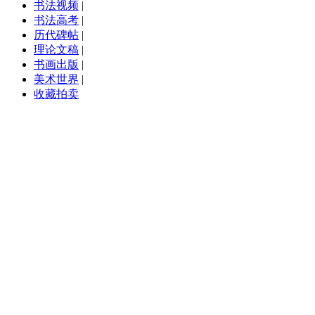
书法视频
|
书法高考
|
历代碑帖
|
理论文稿
|
书画出版
|
美术世界
|
收藏拍卖