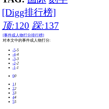
[Digg排行榜]
顶:
120
踩:
137
[事件或人物打分排行榜]
对本文中的事件或人物打分:
-5
-5
-4
-4
-3
-3
-2
-2
-1
-1
0
0
1
1
2
2
3
3
4
4
5
5