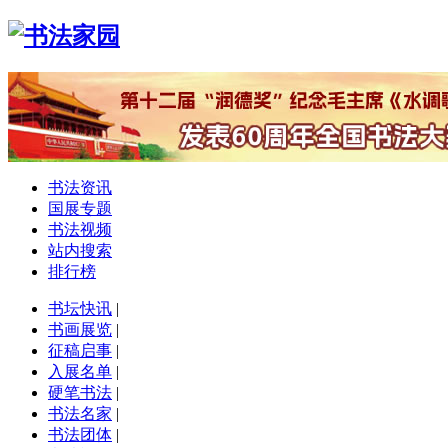
书法资讯
国展专题
书法视频
站内搜索
排行榜
书坛快讯
|
书画展览
|
征稿启事
|
入展名单
|
硬笔书法
|
书法名家
|
书法团体
|