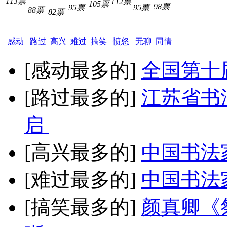
113票
112票
105票
98票
95票
95票
88票
82票
感动
路过
高兴
难过
搞笑
愤怒
无聊
同情
[感动最多的]
全国第十
[路过最多的]
江苏省书
启
[高兴最多的]
中国书法
[难过最多的]
中国书法
[搞笑最多的]
颜真卿《