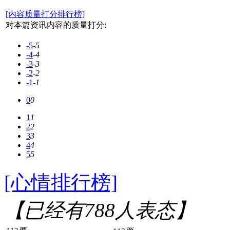
[内容质量打分排行榜]
对本篇资讯内容的质量打分:
-5
-5
-4
-4
-3
-3
-2
-2
-1
-1
0
0
1
1
2
2
3
3
4
4
5
5
[心情排行榜]
【已经有
788
人表态】