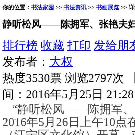
你的位置：
书法家园
>>
书法资讯
>>
书画展览
>> 
静听松风——陈拥军、张艳夫妇
排行榜
收藏
打印
发给朋
发布者：
大权
热度3530票 浏览2797次 
间：2016年5月25日 21:28
“静听松风——陈拥军、
2016年5月26日上午10点
（江宁区文化馆）开幕，