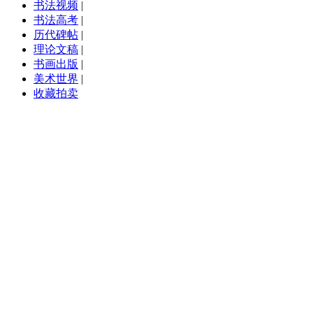
书法视频
|
书法高考
|
历代碑帖
|
理论文稿
|
书画出版
|
美术世界
|
收藏拍卖