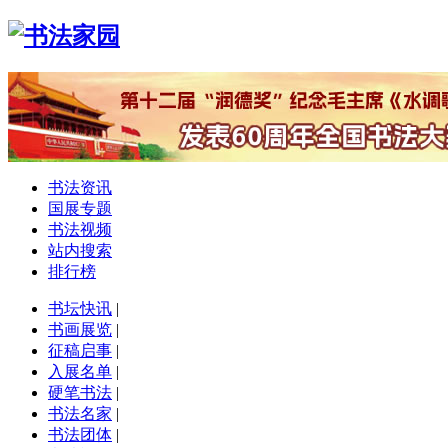
书法资讯
国展专题
书法视频
站内搜索
排行榜
书坛快讯
|
书画展览
|
征稿启事
|
入展名单
|
硬笔书法
|
书法名家
|
书法团体
|