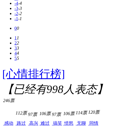
-4
-4
-3
-3
-2
-2
-1
-1
0
0
1
1
2
2
3
3
4
4
5
5
[心情排行榜]
【已经有
998
人表态】
246票
120票
114票
112票
106票
106票
97票
97票
感动
路过
高兴
难过
搞笑
愤怒
无聊
同情