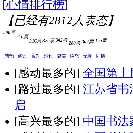
[心情排行榜]
【已经有
2812
人表态】
500票
410票
342票
336票
326票
316票
302票
280票
感动
路过
高兴
难过
搞笑
愤怒
无聊
同情
[感动最多的]
全国第十
[路过最多的]
江苏省书
启
[高兴最多的]
中国书法