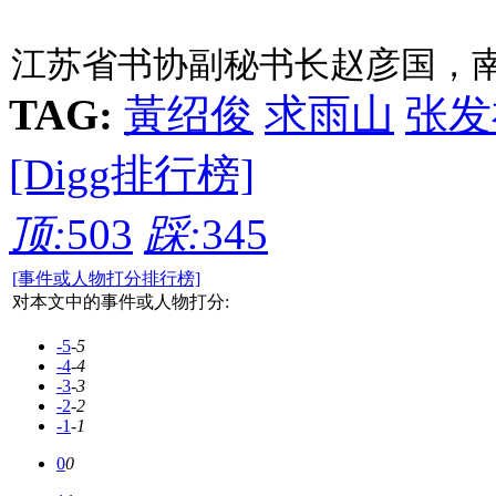
江苏省书协副秘书长赵彦国，
TAG:
黃绍俊
求雨山
张发
[Digg排行榜]
顶:
503
踩:
345
[事件或人物打分排行榜]
对本文中的事件或人物打分:
-5
-5
-4
-4
-3
-3
-2
-2
-1
-1
0
0