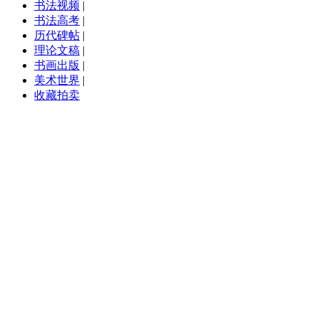
书法视频
|
书法高考
|
历代碑帖
|
理论文稿
|
书画出版
|
美术世界
|
收藏拍卖