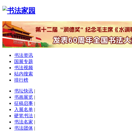
书法资讯
国展专题
书法视频
站内搜索
排行榜
书坛快讯
|
书画展览
|
征稿启事
|
入展名单
|
硬笔书法
|
书法名家
|
书法团体
|