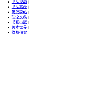
书法视频
|
书法高考
|
历代碑帖
|
理论文稿
|
书画出版
|
美术世界
|
收藏拍卖