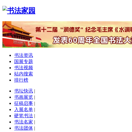
书法资讯
国展专题
书法视频
站内搜索
排行榜
书坛快讯
|
书画展览
|
征稿启事
|
入展名单
|
硬笔书法
|
书法名家
|
书法团体
|