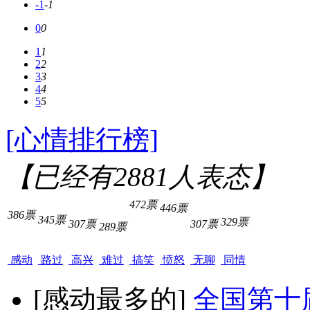
-1
-1
0
0
1
1
2
2
3
3
4
4
5
5
[心情排行榜]
【已经有
2881
人表态】
472票
446票
386票
345票
329票
307票
307票
289票
感动
路过
高兴
难过
搞笑
愤怒
无聊
同情
[感动最多的]
全国第十