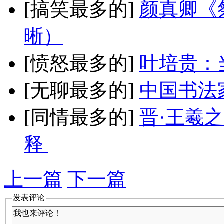
[搞笑最多的]
颜真卿《
晰）
[愤怒最多的]
叶培贵：
[无聊最多的]
中国书法
[同情最多的]
晋·王羲
释
上一篇
下一篇
发表评论