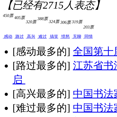
【已经有
2715
人表态】
450票
405票
388票
324票
320票
319票
306票
203票
感动
路过
高兴
难过
搞笑
愤怒
无聊
同情
[感动最多的]
全国第十
[路过最多的]
江苏省书
启
[高兴最多的]
中国书法
[难过最多的]
中国书法