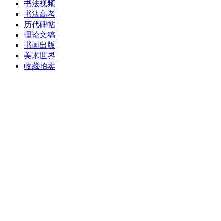
书法视频
|
书法高考
|
历代碑帖
|
理论文稿
|
书画出版
|
美术世界
|
收藏拍卖