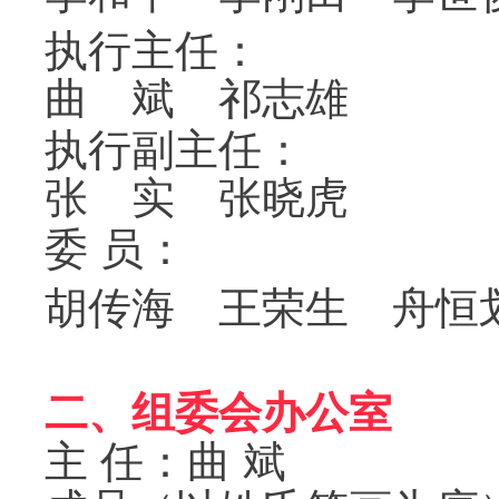
执行主任：
曲
斌
祁志雄
执行副主任：
张
实
张晓虎
委 员：
胡传海
王荣生
舟恒
二、组委会办公室
主 任：曲 斌