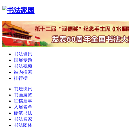
书法资讯
国展专题
书法视频
站内搜索
排行榜
书坛快讯
|
书画展览
|
征稿启事
|
入展名单
|
硬笔书法
|
书法名家
|
书法团体
|