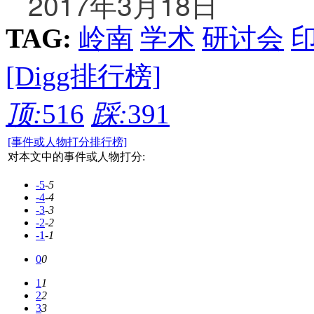
2017年3月18日
TAG:
岭南
学术
研讨会
[Digg排行榜]
顶:
516
踩:
391
[事件或人物打分排行榜]
对本文中的事件或人物打分:
-5
-5
-4
-4
-3
-3
-2
-2
-1
-1
0
0
1
1
2
2
3
3