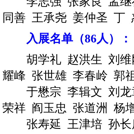
李志强 张家良 孟继祥
同善 王承尧 姜仲圣 丁 
入展名单（86人）：
胡学礼 赵洪生 刘维刚
耀峰 张世雄 李春岭 郭
于懋宗 李辑文 刘龙章
荣祥 阎玉忠 张道洲 杨
张寿延 王津培 孙长庚