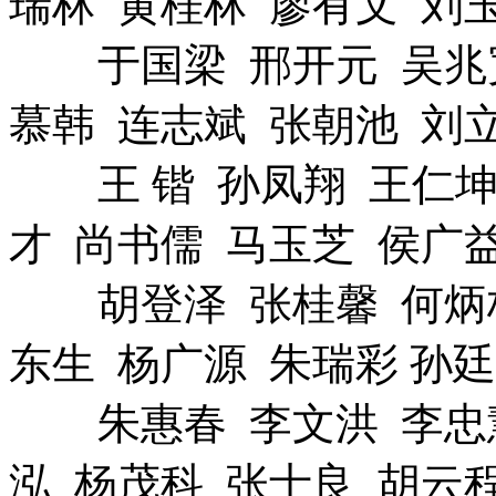
瑞林 黄桂林 廖有文 刘
于国梁 邢开元 吴兆宽
慕韩 连志斌 张朝池 刘
王 锴 孙凤翔 王仁坤 
才 尚书儒 马玉芝 侯广益
胡登泽 张桂馨 何炳栋
东生 杨广源 朱瑞彩 孙
朱惠春 李文洪 李忠慧
泓 杨茂科 张士良 胡云