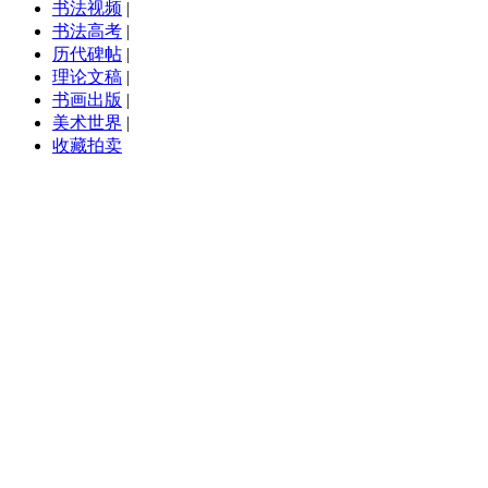
书法视频
|
书法高考
|
历代碑帖
|
理论文稿
|
书画出版
|
美术世界
|
收藏拍卖