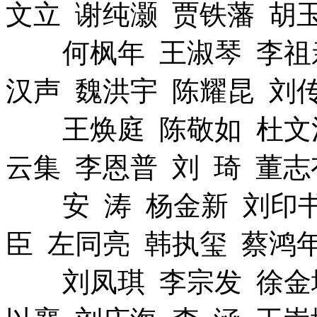
文立 谢纯灏 贾铁藩 胡
何枫年 王淑琴 李祖亲
汉声 魏洪宇 陈耀昆 刘
王焕庭 陈敬如 杜文汉
云集 李恩普 刘 琦 董志
安 涛 杨金新 刘印书 
臣 左同亮 韩执玺 蔡鸿
刘凤琪 李宗发 徐金城