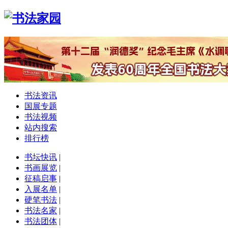
书法资讯
国展专题
书法视频
站内搜索
排行榜
书坛快讯
|
书画展览
|
征稿启事
|
入展名单
|
硬笔书法
|
书法名家
|
书法团体
|