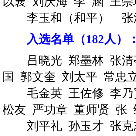
以襄 刘庆海 李 涵 王崇
李玉和（和平） 张泽
入选名单（182人）
吕晓光 郑墨林 张清亭
国 郭文奎 刘太平 常忠
毛金英 王佐修 李乃宽
松友 严功章 董师贤 张 
刘平礼 孙玉才 张克志