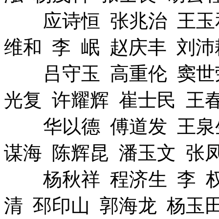
应诗恒 张兆治 王玉和
维和 李 岷 赵庆丰 刘沛
吕守玉 高重伦 窦世荣
光复 许耀辉 崔士民 王
华以德 傅道发 王泉生
谋海 陈辉昆 潘玉文 张
杨秋祥 程济生 李 权
清 邳印山 郭海龙 杨玉