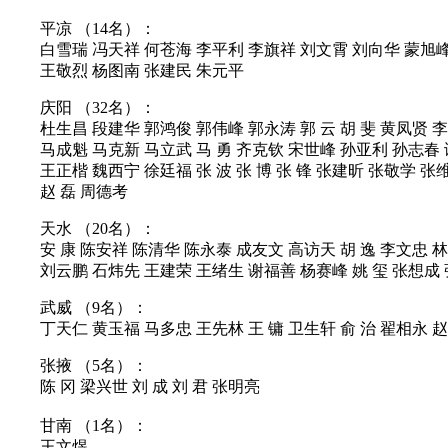
平凉 （14名）：
白雪瑞 冯天祥 何苍海 李平利 李旗祥 刘文霄 刘向华 蒙旭峰
王敬烈 杨图南 张建民 朱元平
庆阳 （32名）：
杜生昌 段建华 郭鸿俊 郭伟峰 郭永涛 郭 云 胡 斐 黄凤贤 
马成魁 马克新 马立武 马 勇 齐克钦 宋世峰 孙亚利 孙志春
王正楷 魏西宁 徐廷福 张 波 张 博 张 锋 张建昕 张敬学 张
赵 磊 周德考
天水 （20名）：
安 康 陈安祥 陈清华 陈永泰 成友文 高访天 胡 逸 李文忠 
刘云鹏 石炜先 王建荣 王绪生 谢福善 杨赛峰 姚 玺 张想成 
武威 （9名）：
丁天仁 黄玉福 马多忠 王先林 王 镛 卫生轩 俞 治 翟相永 
张掖 （5名）：
陈 冈 梁兴世 刘 成 刘 君 张明亮
甘南 （1名）：
王文煜