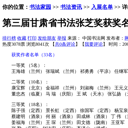
你的位置：
书法家园
>>
书法资讯
>>
入展名单
>> 
第三届甘肃省书法张芝奖获奖名
排行榜
收藏
打印
发给朋友
举报
来源： 中国书法网 发布者：
热度3078票 浏览8041次 【
共0条评论
】【
我要评论
】
时间：200
获奖作者名单（33名）
一等奖 （5名）：
王海雄 （兰州） 张瑞斌 （兰州） 祁勇勇 （平凉） 任继军
二等奖 （10名）：
康宝辉 （北京） 金福祥 （兰州） 刘淑梅 （兰州） 王元义
董忠杰 （临夏） 马 瑞 （庆阳） 王 斌 （天水） 张弘扬 （
三等奖 （18名）：
陈子强 （定西） 景长虹 （定西） 徐国军 （定西） 杨宝泉
蔡建明 （酒泉） 何 丽 （酒泉） 田成林 （酒泉） 丁 伟 
姜福海 （兰州） 王 琛 （兰州） 田文德 （陇南） 王亚军 