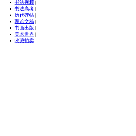
书法视频
|
书法高考
|
历代碑帖
|
理论文稿
|
书画出版
|
美术世界
|
收藏拍卖