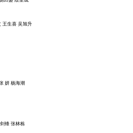
 王生喜 吴旭升
张 妍 杨海潮
杨剑锋 张林栋