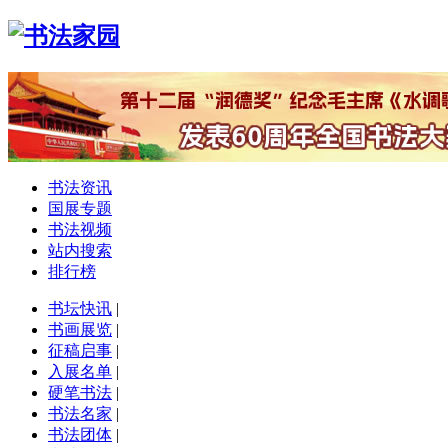
书法资讯
国展专题
书法视频
站内搜索
排行榜
书坛快讯
|
书画展览
|
征稿启事
|
入展名单
|
硬笔书法
|
书法名家
|
书法团体
|