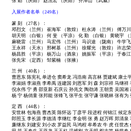
张 勤 （庆阳） 赵法宏 （庆阳） 齐泽山 （武威）
入展作者名单（249名）
篆 刻 （27名）：
邓烈文 （兰州） 崔海军 （敦煌） 杜永涛 （兰州） 傅万川
胡天明 （白银） 何 斐 （平凉） 化 勤 （白银） 黄晓宇 
麻晓雷 （兰州） 马宏伟 （兰州） 马识途 （陇南） 牛学飞
王永祥 （天水） 邢树基 （兰州） 徐耀光 （敦煌） 许志荣
杨昌胜 （平凉） 杨万山 （酒泉） 姚振军 （平凉） 于春江
张先宋 （定西） 邹紫楠 （张掖）
兰 州 （40名）：
曹恩东 陈宪礼 单进仓 窦希龙 冯浩南 高言林 贾建斌 康士平
李淑娟 李淑燕 李希禹 连建国 刘恩军 刘 森 刘宗祥 马继祥
倪永伟 宁 勇 邵亚新 石庆云 孙兆文 陶劲涛 王朝贵 吴国湘 
杨 宁 杨俏童 张邦能 张锋飞 张平生 张守谦 张晓林 张有为 
定 西 （44名）：
安世林 包海燕 曹杰英 陈怀远 丁彦平 段进程 何锦江 候定东
郎照玉 李长源 李德清 李继红 李金明 张 勇 赵万晖 郑清泉
廉继东 刘建安 刘小农 罗益民 马鸿程 牟希农 牛 虎 任世杰
田 筠 王春生 王亚龙 王玉柱 温维刚 文天明 阎志笃 杨世春