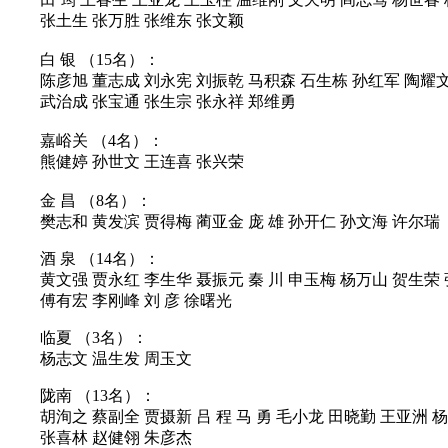
张土生 张万胜 张维东 张文颖
白 银 （15名）：
陈彦旭 董志成 刘永宪 刘振乾 马积森 石生栋 孙红军 陶耀文
武治成 张宝通 张生宗 张永祥 郑维勇
嘉峪关 （4名）：
熊健婷 孙世文 王连喜 张兴荣
金 昌 （8名）：
樊志和 黄发滨 贾得梅 蔺亚金 庞 雄 孙开仁 孙文海 许尔瑞
酒 泉 （14名）：
黄文强 贾永红 李生华 聂振元 秦 川 申玉梅 杨万山 贺生荣 
傅有宏 李刚峰 刘 彦 徐曙光
临夏 （3名）：
杨志文 温生发 周玉文
陇南 （13名）：
胡洵之 蔡副全 贾摄新 吕 程 马 勇 毛小龙 田晓勤 王亚洲 
张喜林 赵健翎 朱彦杰