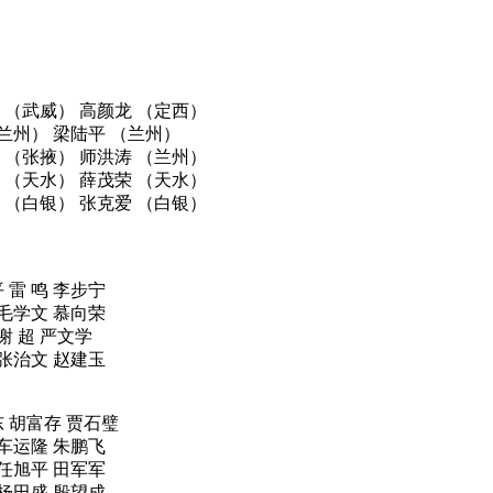
 （武威） 高颜龙 （定西）
（兰州） 梁陆平 （兰州）
 （张掖） 师洪涛 （兰州）
 （天水） 薛茂荣 （天水）
 （白银） 张克爱 （白银）
 雷 鸣 李步宁
 毛学文 慕向荣
谢 超 严文学
张治文 赵建玉
 胡富存 贾石璧
 车运隆 朱鹏飞
 任旭平 田军军
 杨田盛 殷望成