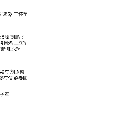
 谭 彩 王怀罡
李汉峰 刘鹏飞
 谈启鸿 王立军
维新 张永琦
林绪有 刘承德
张有信 赵春圃
赵长军