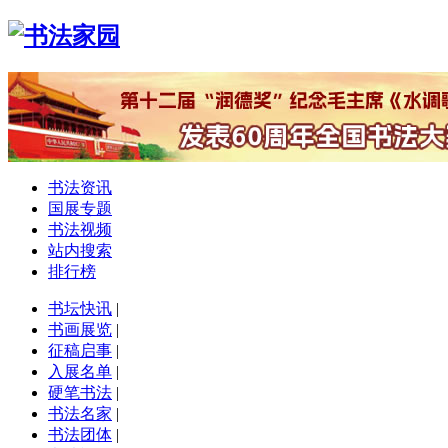
书法资讯
国展专题
书法视频
站内搜索
排行榜
书坛快讯
|
书画展览
|
征稿启事
|
入展名单
|
硬笔书法
|
书法名家
|
书法团体
|