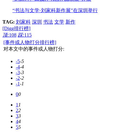
“书法与文学·刘家科新作展”在深圳举行
TAG:
刘家科
深圳
书法
文学
新作
[Digg排行榜]
顶:
108
踩:
115
[事件或人物打分排行榜]
对本文中的事件或人物打分:
-5
-5
-4
-4
-3
-3
-2
-2
-1
-1
0
0
1
1
2
2
3
3
4
4
5
5