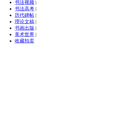
书法视频
|
书法高考
|
历代碑帖
|
理论文稿
|
书画出版
|
美术世界
|
收藏拍卖