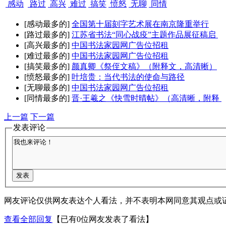
感动
路过
高兴
难过
搞笑
愤怒
无聊
同情
[感动最多的]
全国第十届刻字艺术展在南京隆重举行
[路过最多的]
江苏省书法“同心战疫”主题作品展征稿启
[高兴最多的]
中国书法家园网广告位招租
[难过最多的]
中国书法家园网广告位招租
[搞笑最多的]
颜真卿《祭侄文稿》（附释文，高清晰）
[愤怒最多的]
叶培贵：当代书法的使命与路径
[无聊最多的]
中国书法家园网广告位招租
[同情最多的]
晋·王羲之《快雪时晴帖》（高清晰，附释
上一篇
下一篇
发表评论
网友评论仅供网友表达个人看法，并不表明本网同意其观点或
查看全部回复
【已有0位网友发表了看法】