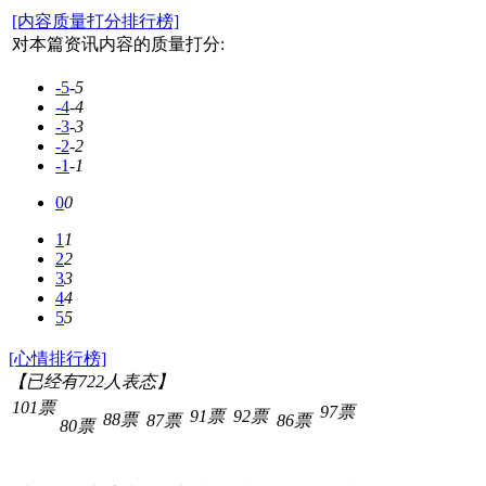
[内容质量打分排行榜]
对本篇资讯内容的质量打分:
-5
-5
-4
-4
-3
-3
-2
-2
-1
-1
0
0
1
1
2
2
3
3
4
4
5
5
[心情排行榜]
【已经有
722
人表态】
101票
97票
91票
92票
88票
87票
86票
80票