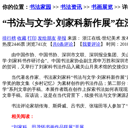
你的位置：
书法家园
>>
书法资讯
>>
书画展览
>> 
“书法与文学·刘家科新作展”在
排行榜
收藏
打印
发给朋友
举报
来源： 浙江在线·世纪美术 发
热度2446票 浏览741次 【
共0条评论
】【
我要评论
】
时间：2010
由中国作协、中国书协、深圳市文联、深圳报业集团、关山月美
学·刘家科书作研讨会”。中国书法家协会副主席申万胜和深圳
的贺词，又举行了刘家科书法作品入藏关山月美术馆的交接仪
当代著名作家、书法家刘家科“书法与文学·刘家科新作展”是
学奖的散文集《乡村记忆》为素材创作的书法作品；第二部分：
学”系列文章的手稿。本展作者既在创作上探索书法如何表现现
文章手稿。应该说，这是在当代背景下，续接书法与文学渊源
书法评论家胡传海、斯舜威、吕书庆、张瑞田等人参加了“书
相关阅读：
“刘家科、田茂怀书画作品联展”开展