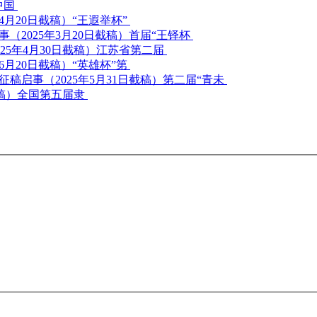
中国
“王遐举杯”
首届“王铎杯
江苏省第二届
“英雄杯”第
第二届“青未
全国第五届隶