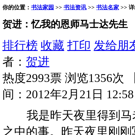
你的位置：
书法家园
>>
书法资讯
>>
书法名家
>> 
贺进：忆我的恩师马士达先生
排行榜
收藏
打印
发给朋
者：
贺进
热度2993票 浏览1356次 
间：2012年2月21日 12:58
我是昨天夜里得到马老
之中的事。昨天夜里刚刚