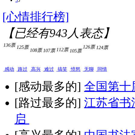
5
5
[心情排行榜]
【已经有
943
人表态】
136票
126票
125票
124票
112票
108票
107票
105票
感动
路过
高兴
难过
搞笑
愤怒
无聊
同情
[感动最多的]
全国第十
[路过最多的]
江苏省书
启