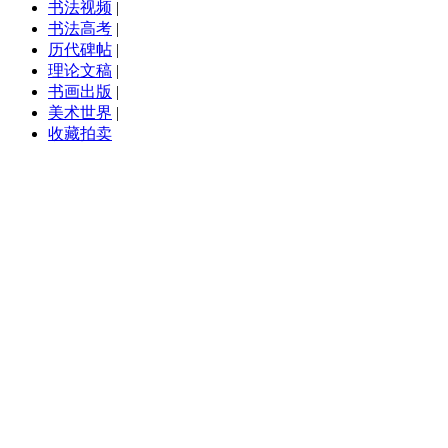
书法视频
|
书法高考
|
历代碑帖
|
理论文稿
|
书画出版
|
美术世界
|
收藏拍卖