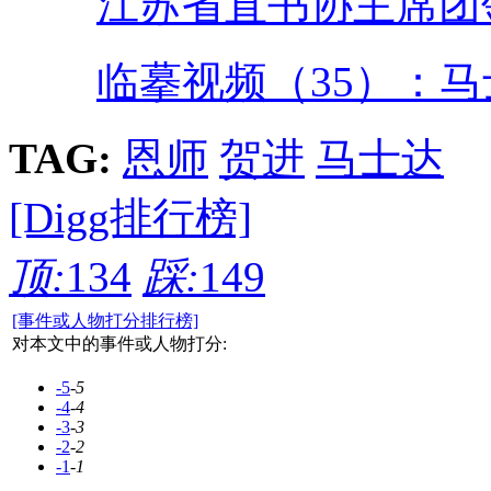
江苏省直书协主席团
临摹视频（35）：
TAG:
恩师
贺进
马士达
[Digg排行榜]
顶:
134
踩:
149
[事件或人物打分排行榜]
对本文中的事件或人物打分:
-5
-5
-4
-4
-3
-3
-2
-2
-1
-1