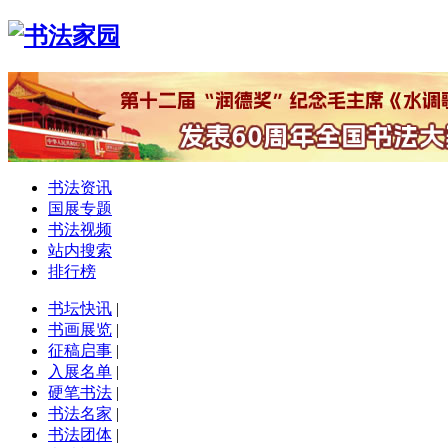
书法资讯
国展专题
书法视频
站内搜索
排行榜
书坛快讯
|
书画展览
|
征稿启事
|
入展名单
|
硬笔书法
|
书法名家
|
书法团体
|