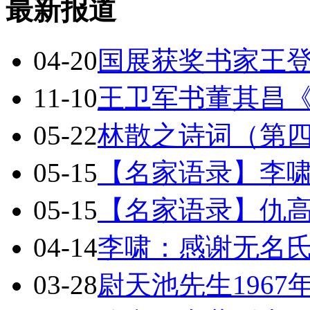
最新报道
04-20
国展获奖书家王
11-10
王卫军书董其昌
05-22
林散之诗词（第
05-15
【名家语录】李
05-15
【名家语录】仇
04-14
李啸：感谢无名
03-28
尉天池先生196