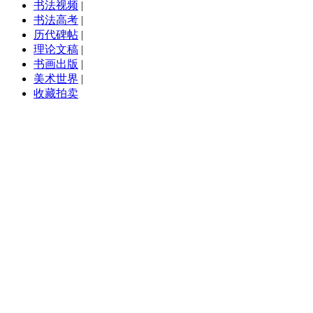
书法视频
|
书法高考
|
历代碑帖
|
理论文稿
|
书画出版
|
美术世界
|
收藏拍卖