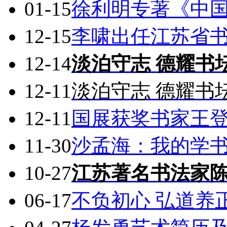
01-15
徐利明专著《中
12-15
李啸出任江苏省
12-14
淡泊守志 德耀书
12-11
淡泊守志 德耀书
12-11
国展获奖书家王
11-30
沙孟海：我的学
10-27
江苏著名书法家
06-17
不负初心 弘道养