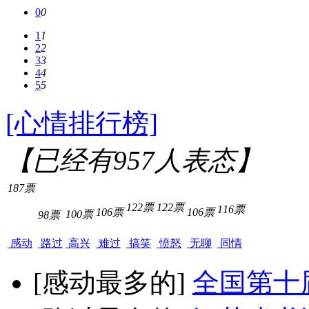
0
0
1
1
2
2
3
3
4
4
5
5
[心情排行榜]
【已经有
957
人表态】
187票
122票
122票
116票
106票
106票
100票
98票
感动
路过
高兴
难过
搞笑
愤怒
无聊
同情
[感动最多的]
全国第十