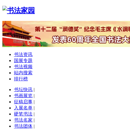
书法资讯
国展专题
书法视频
站内搜索
排行榜
书坛快讯
|
书画展览
|
征稿启事
|
入展名单
|
硬笔书法
|
书法名家
|
书法团体
|