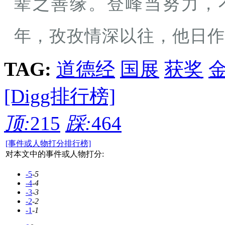
辈之善缘。登峰当努力，
年，孜孜情深以往，他日作
TAG:
道德经
国展
获奖
[Digg排行榜]
顶:
215
踩:
464
[事件或人物打分排行榜]
对本文中的事件或人物打分:
-5
-5
-4
-4
-3
-3
-2
-2
-1
-1