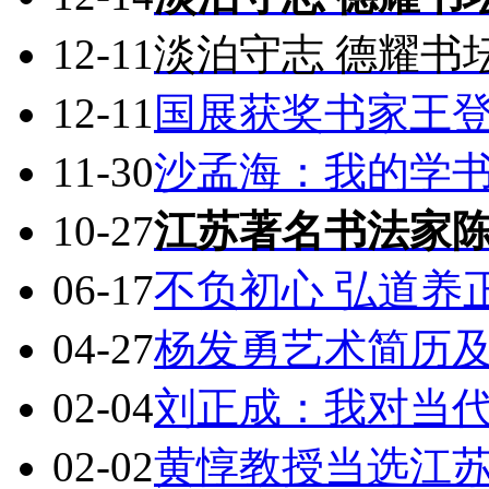
12-11
淡泊守志 德耀书
12-11
国展获奖书家王
11-30
沙孟海：我的学
10-27
江苏著名书法家
06-17
不负初心 弘道养
04-27
杨发勇艺术简历
02-04
刘正成：我对当
02-02
黄惇教授当选江苏