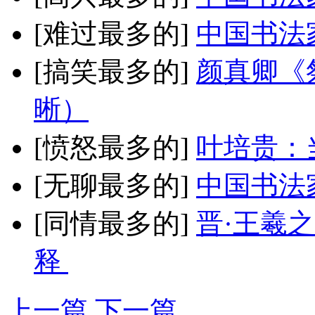
[难过最多的]
中国书法
[搞笑最多的]
颜真卿《
晰）
[愤怒最多的]
叶培贵：
[无聊最多的]
中国书法
[同情最多的]
晋·王羲
释
上一篇
下一篇