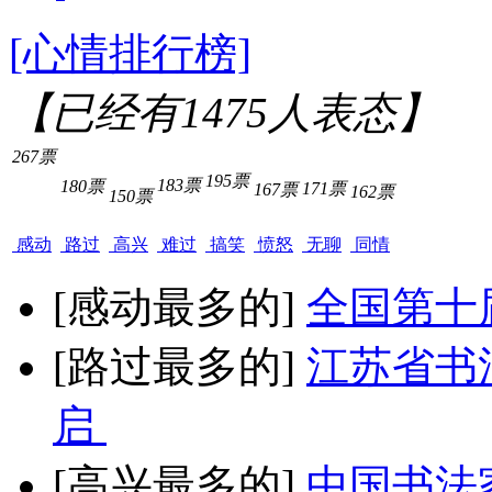
[心情排行榜]
【已经有
1475
人表态】
267票
195票
183票
180票
171票
167票
162票
150票
感动
路过
高兴
难过
搞笑
愤怒
无聊
同情
[感动最多的]
全国第十
[路过最多的]
江苏省书
启
[高兴最多的]
中国书法