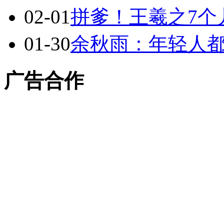
02-01
拼爹！王羲之7个
01-30
余秋雨：年轻人
广告合作