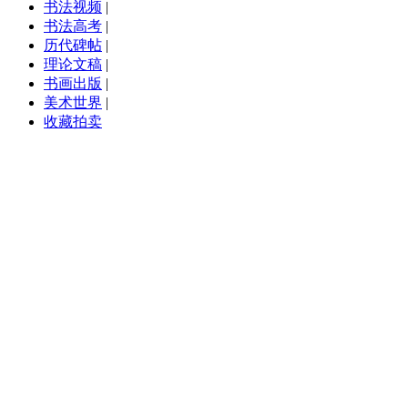
书法视频
|
书法高考
|
历代碑帖
|
理论文稿
|
书画出版
|
美术世界
|
收藏拍卖