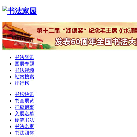
书法资讯
国展专题
书法视频
站内搜索
排行榜
书坛快讯
|
书画展览
|
征稿启事
|
入展名单
|
硬笔书法
|
书法名家
|
书法团体
|