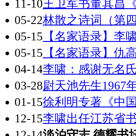
11-10
王卫军书董其昌
05-22
林散之诗词（第
05-15
【名家语录】李
05-15
【名家语录】仇
04-14
李啸：感谢无名
03-28
尉天池先生196
01-15
徐利明专著《中
12-15
李啸出任江苏省
12-14
淡泊守志 德耀书