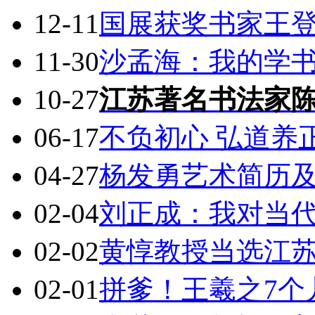
12-11
国展获奖书家王
11-30
沙孟海：我的学
10-27
江苏著名书法家
06-17
不负初心 弘道养
04-27
杨发勇艺术简历
02-04
刘正成：我对当
02-02
黄惇教授当选江苏
02-01
拼爹！王羲之7个