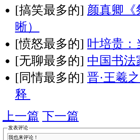
[搞笑最多的]
颜真卿《
晰）
[愤怒最多的]
叶培贵：
[无聊最多的]
中国书法
[同情最多的]
晋·王羲
释
上一篇
下一篇
发表评论