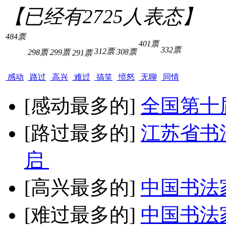
【已经有
2725
人表态】
484票
401票
332票
312票
308票
298票
299票
291票
感动
路过
高兴
难过
搞笑
愤怒
无聊
同情
[感动最多的]
全国第十
[路过最多的]
江苏省书
启
[高兴最多的]
中国书法
[难过最多的]
中国书法