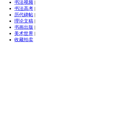
书法视频
|
书法高考
|
历代碑帖
|
理论文稿
|
书画出版
|
美术世界
|
收藏拍卖