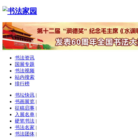
书法资讯
国展专题
书法视频
站内搜索
排行榜
书坛快讯
|
书画展览
|
征稿启事
|
入展名单
|
硬笔书法
|
书法名家
|
书法团体
|