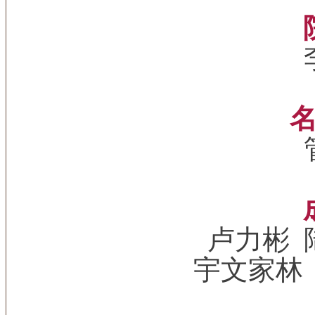
卢力彬  
宇文家林 