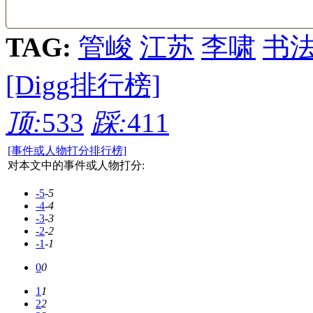
TAG:
管峻
江苏
李啸
书
[Digg排行榜]
顶:
533
踩:
411
[事件或人物打分排行榜]
对本文中的事件或人物打分:
-5
-5
-4
-4
-3
-3
-2
-2
-1
-1
0
0
1
1
2
2