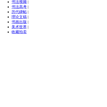
书法视频
|
书法高考
|
历代碑帖
|
理论文稿
|
书画出版
|
美术世界
|
收藏拍卖