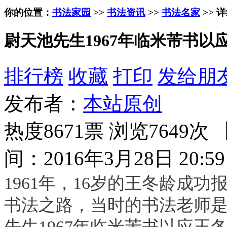
你的位置：
书法家园
>>
书法资讯
>>
书法名家
>> 
尉天池先生1967年临米芾书以
排行榜
收藏
打印
发给朋
发布者：
本站原创
热度8671票 浏览7649次 
间：2016年3月28日 20:59
1961年，16岁的王冬龄成
书法之路，当时的书法老师是
先生1967年临米芾书以应王