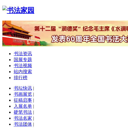
书法资讯
国展专题
书法视频
站内搜索
排行榜
书坛快讯
|
书画展览
|
征稿启事
|
入展名单
|
硬笔书法
|
书法名家
|
书法团体
|