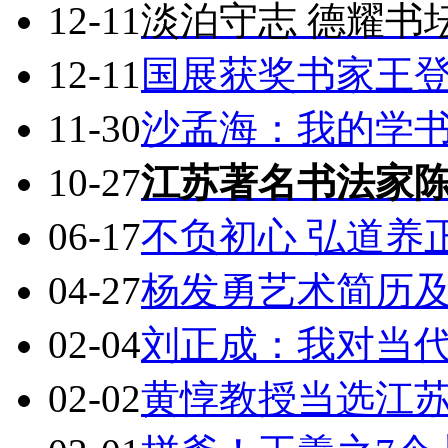
12-11
淡泊守志 德耀书
12-11
国展获奖书家王
11-30
沙孟海：我的学
10-27
江苏著名书法家
06-17
不负初心 弘道养
04-27
杨发勇艺术简历
02-04
刘正成：我对当
02-02
黄惇教授当选江苏