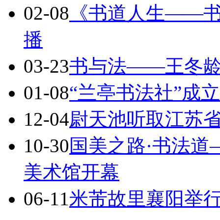
02-08
《书道人生——
播
03-23
书与法——王冬
01-08
“兰亭书法社”成
12-04
尉天池听取江苏
10-30
国美之路·书法道
美术馆开幕
06-11
米芾故里襄阳举