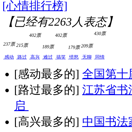
[心情排行榜]
【已经有
2263
人表态】
430票
402票
402票
237票
215票
209票
189票
179票
感动
路过
高兴
难过
搞笑
愤怒
无聊
同情
[感动最多的]
全国第十
[路过最多的]
江苏省书
启
[高兴最多的]
中国书法