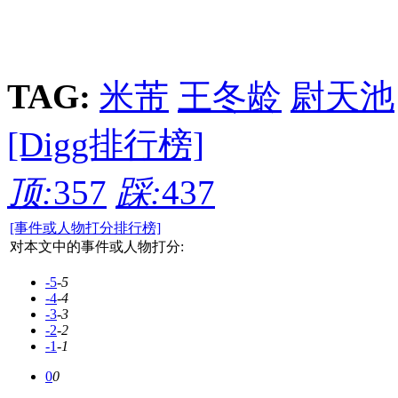
TAG:
米芾
王冬龄
尉天池
[Digg排行榜]
顶:
357
踩:
437
[事件或人物打分排行榜]
对本文中的事件或人物打分:
-5
-5
-4
-4
-3
-3
-2
-2
-1
-1
0
0