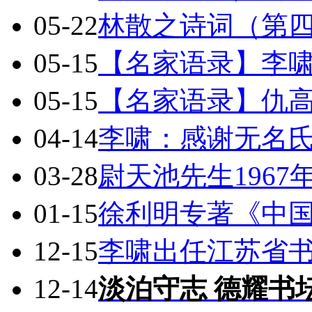
05-22
林散之诗词（第
05-15
【名家语录】李
05-15
【名家语录】仇
04-14
李啸：感谢无名
03-28
尉天池先生196
01-15
徐利明专著《中
12-15
李啸出任江苏省
12-14
淡泊守志 德耀书