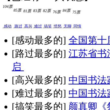
104票
85票
84票
83票
82票
81票
76票
75票
感动
路过
高兴
难过
搞笑
愤怒
无聊
同情
[感动最多的]
全国第十
[路过最多的]
江苏省书
启
[高兴最多的]
中国书法
[难过最多的]
中国书法
[搞笑最多的]
颜真卿《