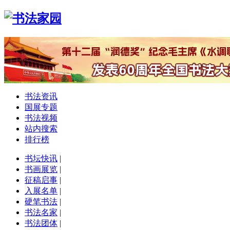
书法资讯
国展专题
书法视频
站内搜索
排行榜
书坛快讯
|
书画展览
|
征稿启事
|
入展名单
|
硬笔书法
|
书法名家
|
书法团体
|