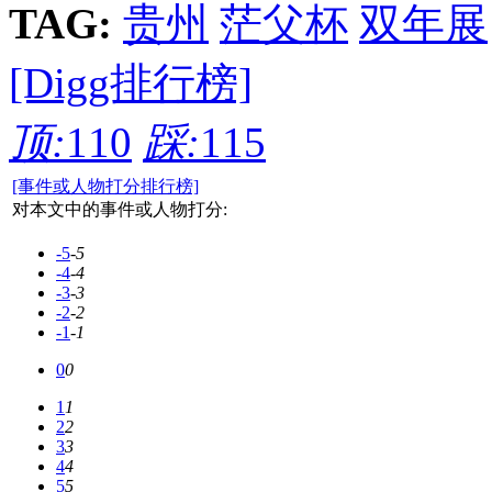
TAG:
贵州
茫父杯
双年展
[Digg排行榜]
顶:
110
踩:
115
[事件或人物打分排行榜]
对本文中的事件或人物打分:
-5
-5
-4
-4
-3
-3
-2
-2
-1
-1
0
0
1
1
2
2
3
3
4
4
5
5