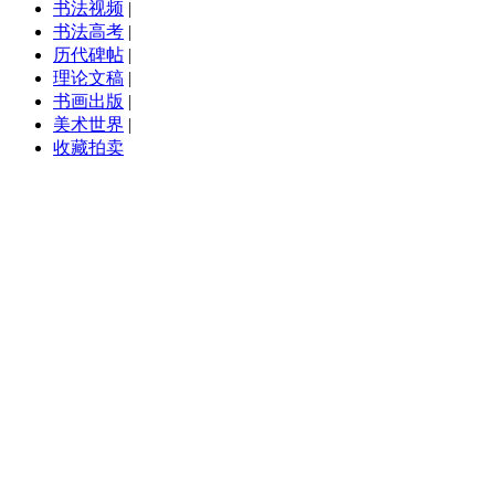
书法视频
|
书法高考
|
历代碑帖
|
理论文稿
|
书画出版
|
美术世界
|
收藏拍卖