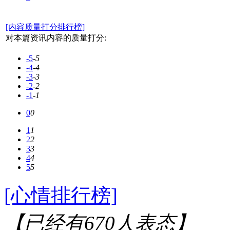
[内容质量打分排行榜]
对本篇资讯内容的质量打分:
-5
-5
-4
-4
-3
-3
-2
-2
-1
-1
0
0
1
1
2
2
3
3
4
4
5
5
[心情排行榜]
【已经有
670
人表态】