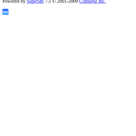
Powered by
SupeSite
7.5
© 2001-2009
Comsenz Inc.